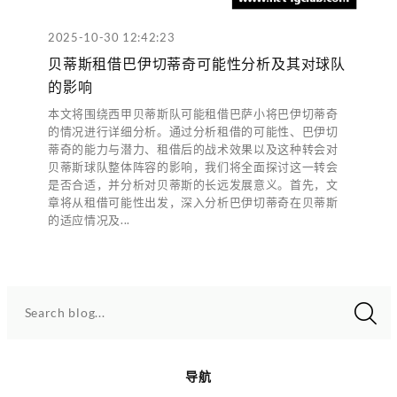
2025-10-30 12:42:23
贝蒂斯租借巴伊切蒂奇可能性分析及其对球队
的影响
本文将围绕西甲贝蒂斯队可能租借巴萨小将巴伊切蒂奇
的情况进行详细分析。通过分析租借的可能性、巴伊切
蒂奇的能力与潜力、租借后的战术效果以及这种转会对
贝蒂斯球队整体阵容的影响，我们将全面探讨这一转会
是否合适，并分析对贝蒂斯的长远发展意义。首先，文
章将从租借可能性出发，深入分析巴伊切蒂奇在贝蒂斯
的适应情况及...
Search blog...
导航