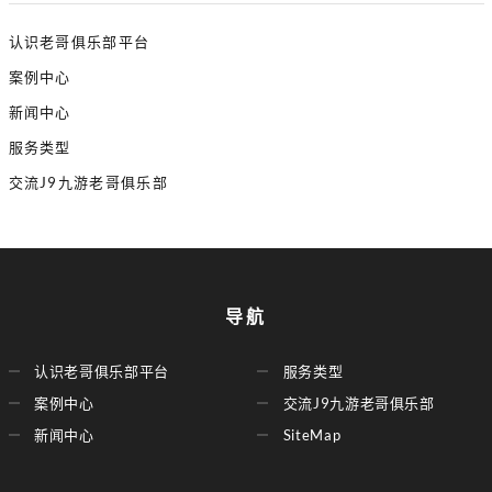
认识老哥俱乐部平台
案例中心
新闻中心
服务类型
交流J9九游老哥俱乐部
导航
认识老哥俱乐部平台
服务类型
案例中心
交流J9九游老哥俱乐部
新闻中心
SiteMap