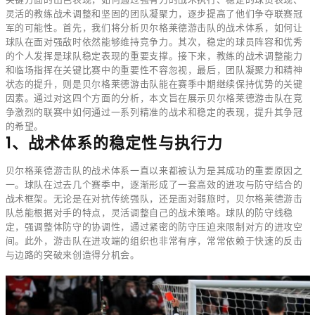
灵活的教练战术调整和坚固的团队凝聚力，逐步提高了他们争夺联赛冠
军的可能性。首先，我们将分析贝尔格莱德游击队的战术体系，如何让
球队在面对强敌时依然能够维持竞争力。其次，稳定的球员阵容和优秀
的个人发挥是球队稳定表现的重要支撑。接下来，教练的战术调整能力
和临场指挥在关键比赛中的重要性不容忽视，最后，团队凝聚力和精神
状态的提升，则是贝尔格莱德游击队能在赛季中期继续保持优势的关键
因素。通过对这四个方面的分析，本文旨在展示贝尔格莱德游击队在竞
争激烈的联赛中如何通过一系列精准的战术和稳定的表现，提升其争冠
的希望。
1、战术体系的稳定性与执行力
贝尔格莱德游击队的战术体系一直以来都被认为是其成功的重要原因之
一。球队在过去几个赛季中，逐渐形成了一套高效的进攻与防守结合的
战术框架。无论是在对抗传统强队，还是面对弱旅时，贝尔格莱德游击
队总能根据对手的特点，灵活调整自己的战术策略。球队的防守线稳
定，强调整体防守的协调性，通过紧密的防守压迫来限制对方的进攻空
间。此外，游击队在进攻端的组织也非常有序，常常依赖于快速的反击
与边路的突破来创造得分机会。