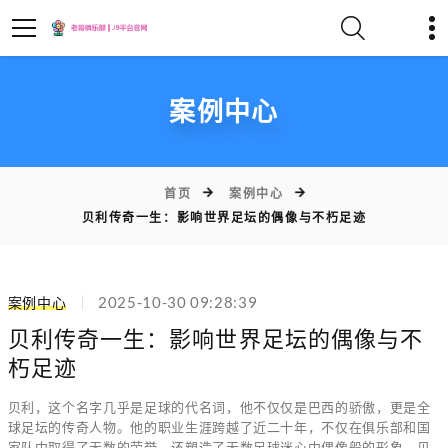
案例中心
首页
案例中心
贝利传奇一生：影响世界足坛的偶像与不朽足迹
案例中心
2025-10-30 09:28:39
贝利传奇一生：影响世界足坛的偶像与不
朽足迹
贝利，这个名字几乎是足球的代名词，他不仅仅是巴西的骄傲，更是全
球足坛的传奇人物。他的职业生涯跨越了近二十年，不仅在俱乐部和国
家队中取得了无数的荣誉，还塑造了无数足球迷心中偶像般的形象。贝