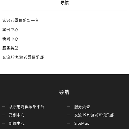
导航
认识老哥俱乐部平台
案例中心
新闻中心
服务类型
交流J9九游老哥俱乐部
导航
认识老哥俱乐部平台
服务类型
案例中心
交流J9九游老哥俱乐部
新闻中心
SiteMap