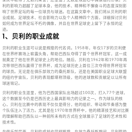
利的影响力超越了足球本身，他的技术、精神和不懈奋斗的态度深刻影
响了世界足坛的每一位球员与球迷。在这篇文章中，我们将从贝利的职
业成就、足球技术、社会影响力以及个人精神四个方面，详细探讨贝利
如何成为世界足坛不朽的偶像，并且在世界足球史上留下了永恒的足
迹。
1、贝利的职业成就
贝利的职业生涯可以说是辉煌的代名词。1958年，年仅17岁的贝利便
在世界杯赛场上崭露头角，帮助巴西队夺得了首个世界杯冠军，这一成
就奠定了他在世界足球史上的地位。随后，贝利在1962年和1970年再
次带领巴西队赢得了世界杯，成为足球历史上首位三次夺得世界杯冠军
的球员。无论是在俱乐部效力的桑托斯队，还是在美国职业足球大联盟
的纽约宇宙队，贝利的表现都堪称顶级，他的进球数和贡献足以让所有
球迷铭记。
贝利的职业生涯里，他为巴西国家队出场超过100次，打入77个进球，
这个数据至今仍是巴西历史上最具影响力的记录之一。作为球队的核
心，贝利在比赛中的表现不仅仅是得分，他的组织、带动和节奏感为整
个队伍注入了活力。尤其是在1970年世界杯中，他的精湛技艺和对比赛
的理解帮助巴西队以一种前所未有的方式在全球展示了足球的艺术性和
技术性。
在俱乐部层面，贝利的成就也同样辉煌。在效力桑托斯期间，贝利帮助