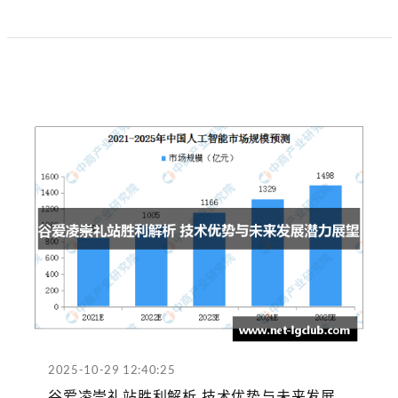
2025-10-29 12:40:25
谷爱凌崇礼站胜利解析 技术优势与未来发展