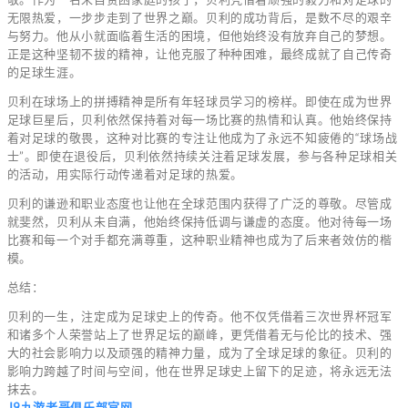
无限热爱，一步步走到了世界之巅。贝利的成功背后，是数不尽的艰辛
与努力。他从小就面临着生活的困境，但他始终没有放弃自己的梦想。
正是这种坚韧不拔的精神，让他克服了种种困难，最终成就了自己传奇
的足球生涯。
贝利在球场上的拼搏精神是所有年轻球员学习的榜样。即使在成为世界
足球巨星后，贝利依然保持着对每一场比赛的热情和认真。他始终保持
着对足球的敬畏，这种对比赛的专注让他成为了永远不知疲倦的“球场战
士”。即使在退役后，贝利依然持续关注着足球发展，参与各种足球相关
的活动，用实际行动传递着对足球的热爱。
贝利的谦逊和职业态度也让他在全球范围内获得了广泛的尊敬。尽管成
就斐然，贝利从未自满，他始终保持低调与谦虚的态度。他对待每一场
比赛和每一个对手都充满尊重，这种职业精神也成为了后来者效仿的楷
模。
总结：
贝利的一生，注定成为足球史上的传奇。他不仅凭借着三次世界杯冠军
和诸多个人荣誉站上了世界足坛的巅峰，更凭借着无与伦比的技术、强
大的社会影响力以及顽强的精神力量，成为了全球足球的象征。贝利的
影响力跨越了时间与空间，他在世界足球史上留下的足迹，将永远无法
抹去。
J9九游老哥俱乐部官网