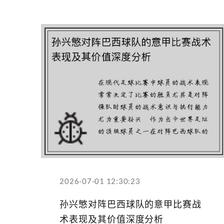
2026-07-01 12:30:23
孙兴慜对阵巴西球队的意甲比赛战
术表现及其价值深度分析