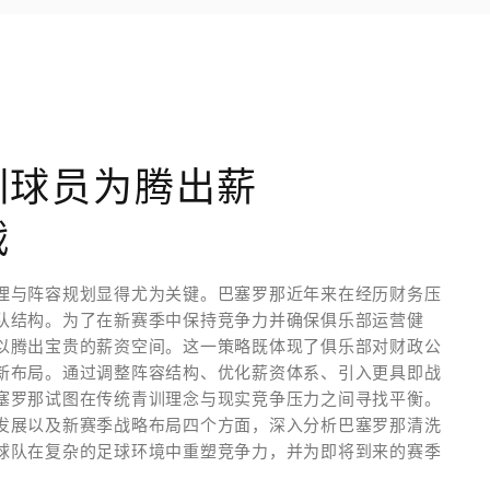
训球员为腾出薪
战
理与阵容规划显得尤为关键。巴塞罗那近年来在经历财务压
队结构。为了在新赛季中保持竞争力并确保俱乐部运营健
以腾出宝贵的薪资空间。这一策略既体现了俱乐部对财政公
新布局。通过调整阵容结构、优化薪资体系、引入更具即战
塞罗那试图在传统青训理念与现实竞争压力之间寻找平衡。
发展以及新赛季战略布局四个方面，深入分析巴塞罗那清洗
球队在复杂的足球环境中重塑竞争力，并为即将到来的赛季