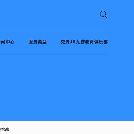
新闻中心
服务类型
交流J9九游老哥俱乐部
季挑战