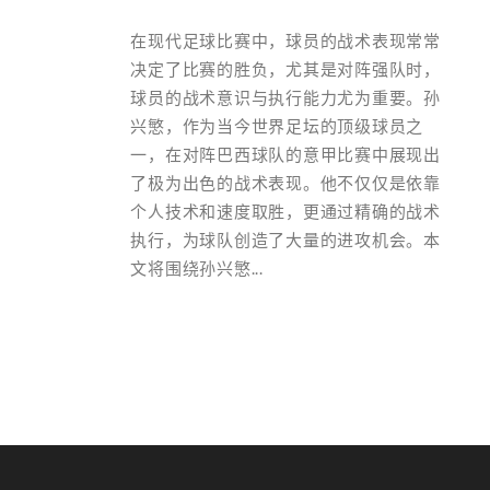
在现代足球比赛中，球员的战术表现常常
决定了比赛的胜负，尤其是对阵强队时，
球员的战术意识与执行能力尤为重要。孙
兴慜，作为当今世界足坛的顶级球员之
一，在对阵巴西球队的意甲比赛中展现出
了极为出色的战术表现。他不仅仅是依靠
个人技术和速度取胜，更通过精确的战术
执行，为球队创造了大量的进攻机会。本
文将围绕孙兴慜...