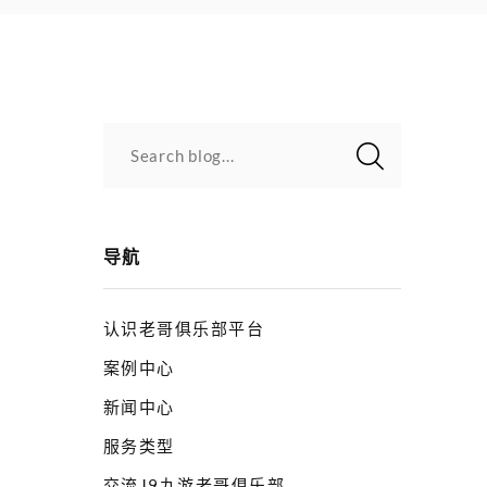
Search blog...
导航
认识老哥俱乐部平台
案例中心
新闻中心
服务类型
交流J9九游老哥俱乐部