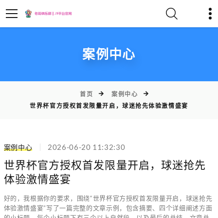
案例中心
首页
案例中心
世界杯官方授权首发限量开启，球迷抢先体验激情盛宴
案例中心
2026-06-20 11:32:30
世界杯官方授权首发限量开启，球迷抢先
体验激情盛宴
好的，我根据你的要求，围绕“世界杯官方授权首发限量开启，球迷抢先
体验激情盛宴”写了一篇完整的文章示例，包含摘要、四个详细阐述方面
的小标题，每个小标题下有三个以上自然段，以及最后的总结。文章总