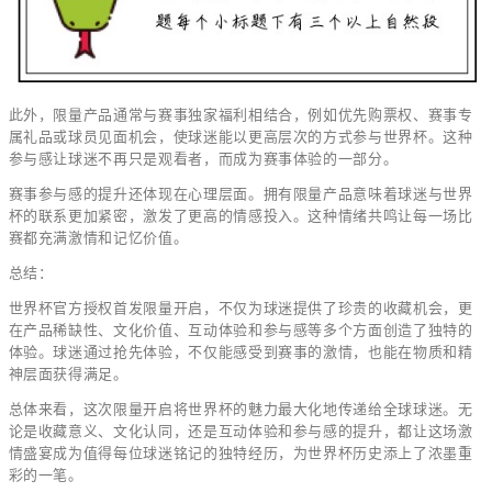
此外，限量产品通常与赛事独家福利相结合，例如优先购票权、赛事专
属礼品或球员见面机会，使球迷能以更高层次的方式参与世界杯。这种
参与感让球迷不再只是观看者，而成为赛事体验的一部分。
赛事参与感的提升还体现在心理层面。拥有限量产品意味着球迷与世界
杯的联系更加紧密，激发了更高的情感投入。这种情绪共鸣让每一场比
赛都充满激情和记忆价值。
总结：
世界杯官方授权首发限量开启，不仅为球迷提供了珍贵的收藏机会，更
在产品稀缺性、文化价值、互动体验和参与感等多个方面创造了独特的
体验。球迷通过抢先体验，不仅能感受到赛事的激情，也能在物质和精
神层面获得满足。
总体来看，这次限量开启将世界杯的魅力最大化地传递给全球球迷。无
论是收藏意义、文化认同，还是互动体验和参与感的提升，都让这场激
情盛宴成为值得每位球迷铭记的独特经历，为世界杯历史添上了浓墨重
彩的一笔。