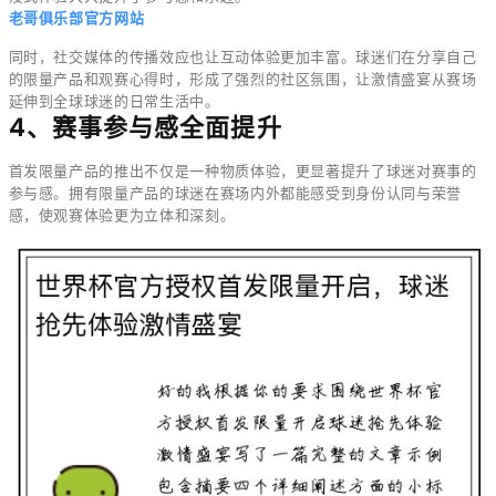
老哥俱乐部官方网站
同时，社交媒体的传播效应也让互动体验更加丰富。球迷们在分享自己
的限量产品和观赛心得时，形成了强烈的社区氛围，让激情盛宴从赛场
延伸到全球球迷的日常生活中。
4、赛事参与感全面提升
首发限量产品的推出不仅是一种物质体验，更显著提升了球迷对赛事的
参与感。拥有限量产品的球迷在赛场内外都能感受到身份认同与荣誉
感，使观赛体验更为立体和深刻。