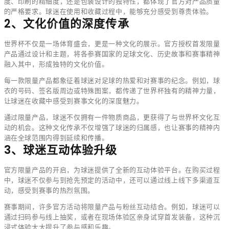
度、印刷的精细度，还是包装设计的独特性，都体现了官方对产品质量
的严格要求。球迷在使用和收藏过程中，能够充分感受到尊贵体验。
2、文化价值的深度传承
世界杯不仅是一场体育盛会，更是一种文化的展示。官方授权首发限量
产品通过设计和主题，将各参赛国家的足球文化、历史故事和赛事精神
融入其中，形成独特的文化价值。
每一款限量产品都象征着球迷对足球的热爱和对赛事的纪念。例如，球
衣的号码、签名版周边或特殊图案，都传递了世界杯独有的精神力量，
让球迷在收藏中感受到赛事文化的深度魅力。
通过限量产品，球迷不仅拥有一件物质商品，更获得了与世界杯文化互
动的机会。这种文化传承不仅增强了球迷的归属感，也让赛事的精神内
涵在全球范围内得到延续和传播。
3、球迷互动体验升级
官方限量产品的开启，为球迷提供了全新的互动体验平台。在购买过程
中，球迷不仅参与到抢先预定的活动中，还可以通过线上线下多渠道互
动，感受到赛事的热烈氛围。
赛事期间，许多官方活动将限量产品与粉丝互动结合。例如，球迷可以
通过扫码参与线上抽奖，或者在现场体验区亲身试穿首发装备，这种沉
浸式体验大大提升了参与感和乐趣。