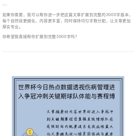
---
如果你需要，我可以帮你进一步把这篇文章扩展到完整的3000字版本，
每个自然段更细化、内容更丰富，同时保持均匀字数分配，让文章更加
厚实专业。
你希望我直接帮你扩展到完整3000字吗？