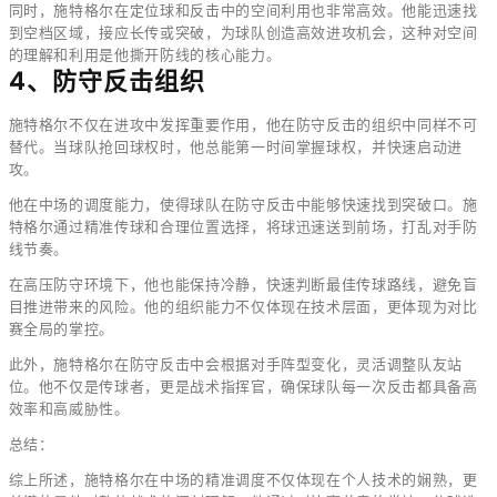
同时，施特格尔在定位球和反击中的空间利用也非常高效。他能迅速找
到空档区域，接应长传或突破，为球队创造高效进攻机会，这种对空间
的理解和利用是他撕开防线的核心能力。
4、防守反击组织
施特格尔不仅在进攻中发挥重要作用，他在防守反击的组织中同样不可
替代。当球队抢回球权时，他总能第一时间掌握球权，并快速启动进
攻。
他在中场的调度能力，使得球队在防守反击中能够快速找到突破口。施
特格尔通过精准传球和合理位置选择，将球迅速送到前场，打乱对手防
线节奏。
在高压防守环境下，他也能保持冷静，快速判断最佳传球路线，避免盲
目推进带来的风险。他的组织能力不仅体现在技术层面，更体现为对比
赛全局的掌控。
此外，施特格尔在防守反击中会根据对手阵型变化，灵活调整队友站
位。他不仅是传球者，更是战术指挥官，确保球队每一次反击都具备高
效率和高威胁性。
总结：
综上所述，施特格尔在中场的精准调度不仅体现在个人技术的娴熟，更