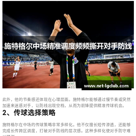
此外，他的节奏感还体现在心理层面。施特格尔能够通过慢节奏或突然
加速来迷惑对手，让防线出现空档，从而为前锋提供精准传球机会。
2、传球选择策略
施特格尔在中场的传球策略非常多样化。他不仅擅长短传渗透，还能够
完成长传跨区调度，打破对手防线的层次感。这种多样化使对手防守难