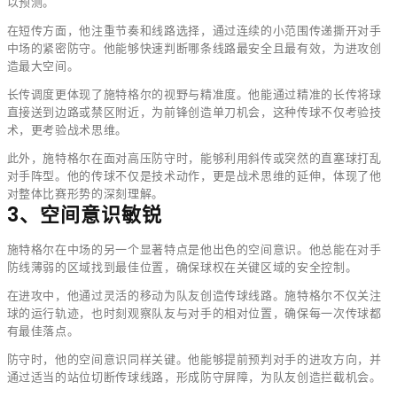
以预测。
在短传方面，他注重节奏和线路选择，通过连续的小范围传递撕开对手
中场的紧密防守。他能够快速判断哪条线路最安全且最有效，为进攻创
造最大空间。
长传调度更体现了施特格尔的视野与精准度。他能通过精准的长传将球
直接送到边路或禁区附近，为前锋创造单刀机会，这种传球不仅考验技
术，更考验战术思维。
此外，施特格尔在面对高压防守时，能够利用斜传或突然的直塞球打乱
对手阵型。他的传球不仅是技术动作，更是战术思维的延伸，体现了他
对整体比赛形势的深刻理解。
3、空间意识敏锐
施特格尔在中场的另一个显著特点是他出色的空间意识。他总能在对手
防线薄弱的区域找到最佳位置，确保球权在关键区域的安全控制。
在进攻中，他通过灵活的移动为队友创造传球线路。施特格尔不仅关注
球的运行轨迹，也时刻观察队友与对手的相对位置，确保每一次传球都
有最佳落点。
防守时，他的空间意识同样关键。他能够提前预判对手的进攻方向，并
通过适当的站位切断传球线路，形成防守屏障，为队友创造拦截机会。