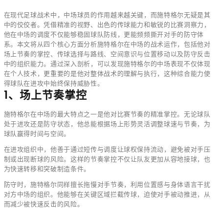
在现代足球战术中，中场球员的作用越来越关键，而施特格尔无疑是其
中的佼佼者。凭借精准的视野、出色的传球能力和敏锐的比赛洞察力，
他在中场的调度不仅能够稳固球队防线，更能频频撕开对手的防守体
系。本文将从四个核心方面分析施特格尔在中场的战术运作，包括他对
场上节奏的掌控、传球选择与路线、空间意识与位置移动以及防守反击
中的组织能力。通过深入剖析，可以发现施特格尔的中场表现不仅体现
在个人技术，更重要的是他对整体战术的理解与执行，这种综合能力使
得球队在进攻中始终保持威胁性。
1、场上节奏掌控
施特格尔在中场的最大特点之一是他对比赛节奏的精准掌控。无论球队
处于进攻还是防守状态，他总能根据场上形势灵活调整球速与节奏，为
球队赢得时间与空间。
在进攻组织中，他善于通过短传与调度让球权保持流动，避免被对手压
制或出现断球的风险。这样的节奏掌控不仅让队友更加从容地接球，也
为快速转移和突破制造条件。
防守时，施特格尔同样擅长拖慢对手节奏，利用位置感与身体语言干扰
对方中场的组织。他能够在关键区域拦截传球，迫使对手被动推进，从
而减少被快速反击的风险。