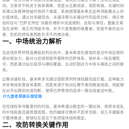
向。文章并不拘泥于具体赛果，而是从比赛阅读、攻防转换、关键时刻
处理以及精神领袖作用四个维度，系统梳理基米希在这种顶级舞台上的
价值体现。通过对关键回合、关键决策与关键动作的连续分析，揭示他
如何在与“巴萨式传控”风格的博弈中完成限制、反制与掌控。整篇文章
旨在说明：真正的顶级中场，并不只是数据的堆叠者，而是节奏的设计
者、危机的终结者和胜负天平的推动者。
一、中场统治力解析
在这场世界杯预选赛级别的对抗中，基米希首先展现的是对中场区域的
绝对统治力。面对以控球和短传著称的巴萨体系，他并未一味后撤防
守，而是通过站位前顶与横向覆盖，主动切割对方中场与锋线之间的联
系。
比赛关键阶段，基米希多次通过提前预判传球线路完成拦截，这种能力
并非单纯依靠身体素质，而是来源于他对比赛节奏的精准阅读。他能够
在对手出脚前完成判断，使得巴萨惯用的连续一脚出球被迫中断。
J9九游老哥俱乐部官网
在控球权争夺最激烈的时段，基米希通过稳定的一脚出球，将原本混乱
的中场局面迅速梳理清楚。他的触球次数并不追求华丽，却几乎都服务
于整体推进，使球队在高压下依然保持结构稳定。
二、攻防转换关键作用