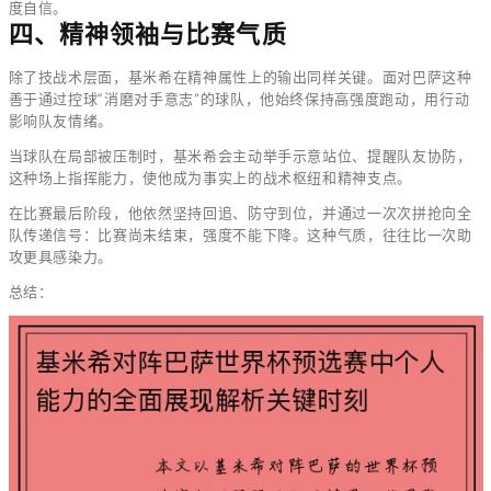
度自信。
四、精神领袖与比赛气质
除了技战术层面，基米希在精神属性上的输出同样关键。面对巴萨这种
善于通过控球“消磨对手意志”的球队，他始终保持高强度跑动，用行动
影响队友情绪。
当球队在局部被压制时，基米希会主动举手示意站位、提醒队友协防，
这种场上指挥能力，使他成为事实上的战术枢纽和精神支点。
在比赛最后阶段，他依然坚持回追、防守到位，并通过一次次拼抢向全
队传递信号：比赛尚未结束，强度不能下降。这种气质，往往比一次助
攻更具感染力。
总结：