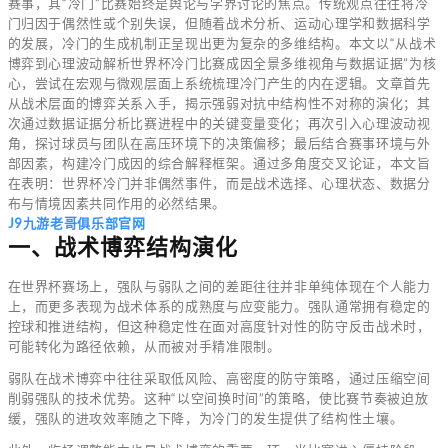
赛事，其“冷门”比赛始终是舆论与学界讨论的焦点。传统观点往往将冷
门归因于偶然性或个别失误，但随着战术分析、运动心理学和数据科学
的发展，冷门的生成机制正呈现出更为复杂的多维结构。本文以“从战术
博弈到心理波动解析世界杯冷门比赛成因全景多维视角与数据证据”为核
心，尝试在宏观与微观层面上系统梳理冷门产生的内在逻辑。文章首先
从战术层面的博弈关系入手，揭示强弱对抗中结构性不对称的演化；其
次通过数据证据分析比赛进程中的关键变量变化；再次引入心理波动视
角，探讨球员与团队在高压环境下的决策偏移；最后结合赛事环境与外
部因素，构建冷门成因的综合解释框架。通过多角度交叉论证，本文旨
在表明：世界杯冷门并非偶然事件，而是战术选择、心理状态、数据分
布与情境因素共同作用的必然结果。
J9九游老哥俱乐部官网
一、战术博弈结构演化
在世界杯赛场上，强队与弱队之间的差距往往并非单纯体现在个人能力
上，而更多表现为战术体系的成熟度与应变能力。强队通常拥有稳定的
控球和推进结构，但这种稳定性在面对高度针对性的防守反击战术时，
可能转化为路径依赖，从而被对手精准限制。
弱队在战术博弈中往往采取低风险、高密度的防守策略，通过压缩空间
削弱强队的技术优势。这种“以空间换时间”的策略，使比赛节奏被迫放
缓，强队的进攻效率随之下降，为冷门的发生提供了结构性土壤。