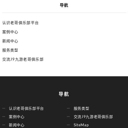
导航
认识老哥俱乐部平台
案例中心
新闻中心
服务类型
交流J9九游老哥俱乐部
导航
认识老哥俱乐部平台
服务类型
案例中心
交流J9九游老哥俱乐部
新闻中心
SiteMap