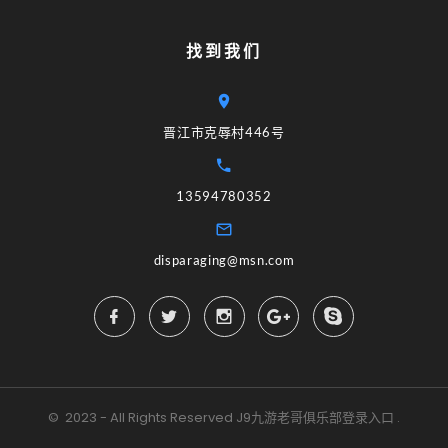
找到我们
晋江市克辱村446号
13594780352
disparaging@msn.com
©
2023 - All Rights Reserved
J9九游老哥俱乐部登录入口
.