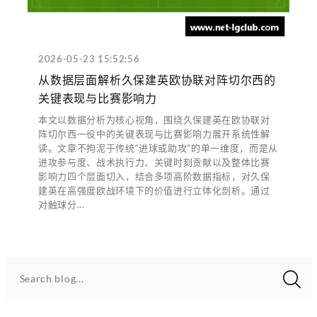
2026-05-23 15:52:56
从数据层面解析久保建英欧协联对阵切尔西的
关键表现与比赛影响力
本文以数据分析为核心视角，围绕久保建英在欧协联对
阵切尔西一役中的关键表现与比赛影响力展开系统性解
读。文章不拘泥于传统“进球或助攻”的单一维度，而是从
进攻参与度、战术执行力、关键时刻贡献以及整体比赛
影响力四个层面切入，结合多项高阶数据指标，对久保
建英在高强度欧战环境下的价值进行立体化剖析。通过
对触球分...
Search blog...