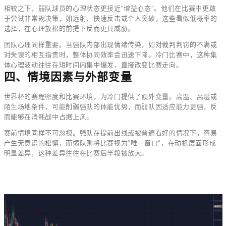
相较之下，弱队球员的心理状态更接近“增益心态”。他们在比赛中更敢
于尝试非常规决策，如远射、快速反击或个人突破，这些看似低概率的
选择，在心理放松的前提下反而更具威胁。
团队心理同样重要。当强队内部出现情绪传染，如对裁判判罚的不满或
对失误的相互指责时，整体协同效率会迅速下降。冷门比赛中，这种集
体心理波动往往在短时间内集中爆发，直接改变比赛走向。
四、情境因素与外部变量
世界杯的赛程密度和比赛环境，为冷门提供了额外变量。高温、高湿或
陌生场地条件，可能削弱强队的体能优势，而弱队因适应能力更强，反
而能够在消耗战中占据上风。
赛前情境同样不可忽视。强队在提前出线或被普遍看好的情况下，容易
产生无意识的松懈，而弱队则将比赛视为“唯一窗口”，在动机层面形成
明显差异，这种差异往往在比赛后半段被放大。