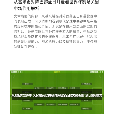
从基米希对阵巴黎圣日耳曼看世界杯赛场关键
中场作用解析
文章摘要的内容：从基米希在对阵巴黎圣日耳曼比赛中
的表现出发，可以清晰地看到现代足球中关键中场在高
强度对抗中的核心价值。无论是在俱乐部层面的欧冠强
强对话，还是放眼世界杯这样更宏大的舞台，中场球员
都承担着攻防转换的枢纽职责。基米希在比赛中展现出
的阅读比赛能力、战术执行力以及精神领导力，不仅帮
助球队在复杂...