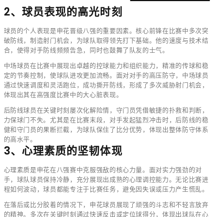
2、球员表现的高光时刻
球员的个人表现是申花晋级八强的重要因素。核心前锋在比赛中多次突
破防线，制造射门机会，为球队取得领先打下基础。他的速度与技术结
合，使得对手防线频频告急，同时也鼓舞了队友的士气。
中场球员在比赛中展现出卓越的控球能力和组织能力，精准的传球和稳
定的节奏控制，使球队进攻更加流畅。面对对手的高压防守，中场球员
通过快速调度和灵活跑位，成功撕开防线，形成了多次威胁射门机会，
体现出其在高强度比赛中的大心脏表现。
后防线球员在关键时刻屡次化解险情，守门员凭借敏捷的扑救和判断，
力保球门不失。尤其是在比赛末段，对手发起猛烈冲击时，后防线的稳
健和守门员的果断拦截，为球队保住了比分优势，体现出整体防守体系
的高水平。
3、心理素质的坚韧体现
心理素质是申花在八强赛中克服强敌的核心力量。面对实力强劲的对
手，球队球员保持冷静，充分展现出成熟的心理调控能力。无论比赛进
程如何波动，球员都能专注于比赛任务，避免因失误或压力产生慌乱。
在落后或比分胶着的情况下，申花球员展现了顽强的斗志和不轻言放弃
的精神。多次在关键时刻通过快速反击或定位球得分，体现出球队在心