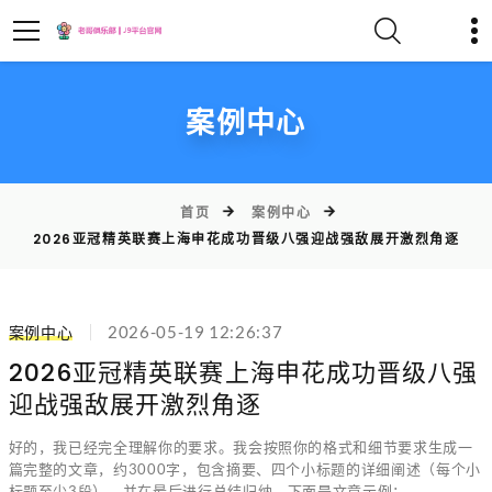
案例中心
首页
案例中心
2026亚冠精英联赛上海申花成功晋级八强迎战强敌展开激烈角逐
案例中心
2026-05-19 12:26:37
2026亚冠精英联赛上海申花成功晋级八强
迎战强敌展开激烈角逐
好的，我已经完全理解你的要求。我会按照你的格式和细节要求生成一
篇完整的文章，约3000字，包含摘要、四个小标题的详细阐述（每个小
标题至少3段），并在最后进行总结归纳。下面是文章示例：