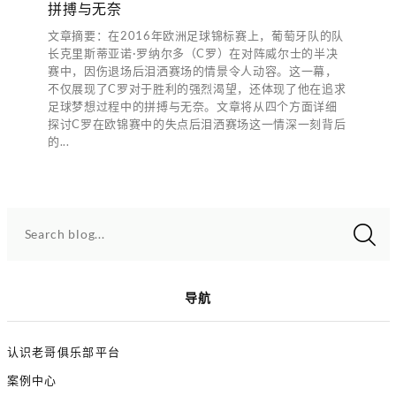
拼搏与无奈
文章摘要：在2016年欧洲足球锦标赛上，葡萄牙队的队
长克里斯蒂亚诺·罗纳尔多（C罗）在对阵威尔士的半决
赛中，因伤退场后泪洒赛场的情景令人动容。这一幕，
不仅展现了C罗对于胜利的强烈渴望，还体现了他在追求
足球梦想过程中的拼搏与无奈。文章将从四个方面详细
探讨C罗在欧锦赛中的失点后泪洒赛场这一情深一刻背后
的...
Search blog...
导航
认识老哥俱乐部平台
案例中心