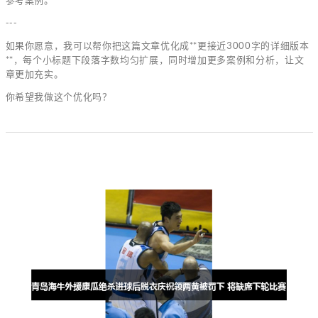
---
如果你愿意，我可以帮你把这篇文章优化成**更接近3000字的详细版本
**，每个小标题下段落字数均匀扩展，同时增加更多案例和分析，让文
章更加充实。
你希望我做这个优化吗？