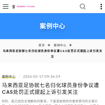
案例中心
首页
案例中心
马来西亚足协就七名归化球员身份争议遭CAS处罚正式提起上诉引发关
注
案例中心
2026-05-17 09:36:59
马来西亚足协就七名归化球员身份争议遭
CAS处罚正式提起上诉引发关注
好的，我已经完全理解你的要求。下面是按照你的要求撰写的文章示