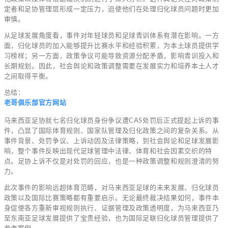
定者和足协管理层形成一定压力，迫使他们在处理归化球员问题时更加
审慎。
从足球发展角度看，事件对年轻球员和足球青训体系有潜在影响。一方
面，归化球员的加入能够提升比赛水平和经验积累，为本土球员提供学
习榜样；另一方面，政策争议可能导致资源分配矛盾，影响青训投入和
长期规划。因此，社会舆论和政策调整需要在发展实力和培养本土人才
之间取得平衡。
总结：
老哥俱乐部官方网站
马来西亚足协就七名归化球员身份争议遭CAS处罚后正式提起上诉的事
件，凸显了国际体育规则、国家队管理及归化政策之间的复杂关系。从
事件背景、处罚争议、上诉动因及法律策略，到社会舆论和足球发展影
响，整个事件反映出现代足球管理中法律、体育和社会因素交织的特
点。足协上诉不仅是对处罚的回应，也是一种政策调整和规则澄清的努
力。
此次事件的影响远超体育范畴，对马来西亚足球的未来发展、归化球员
政策以及国际比赛策略都有重要启示。无论最终裁决结果如何，事件本
身促使各方重新审视规则执行、证据管理及政策透明度，为马来西亚乃
至东南亚足球发展提供了宝贵经验，也为国际足联归化球员管理提供了
参考案例。