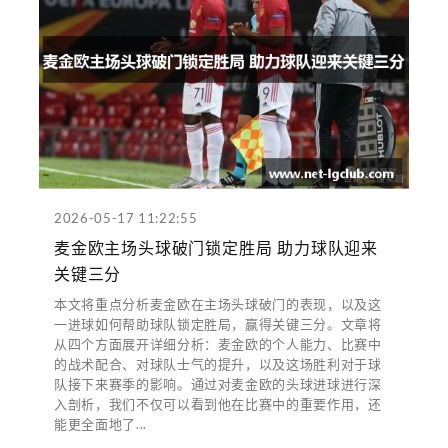
2026-05-17 11:22:55
麦金欧主场头球破门锁定胜局 助力球队迎来
关键三分
本文将重点分析麦金欧在主场头球破门的表现，以及这
一进球如何帮助球队锁定胜局，赢得关键三分。文章将
从四个方面展开详细分析：麦金欧的个人能力、比赛中
的战术配合、对球队士气的提升，以及这场胜利对于球
队接下来赛季的影响。通过对麦金欧的头球进球进行深
入剖析，我们不仅可以看到他在比赛中的重要作用，还
能更全面地了...