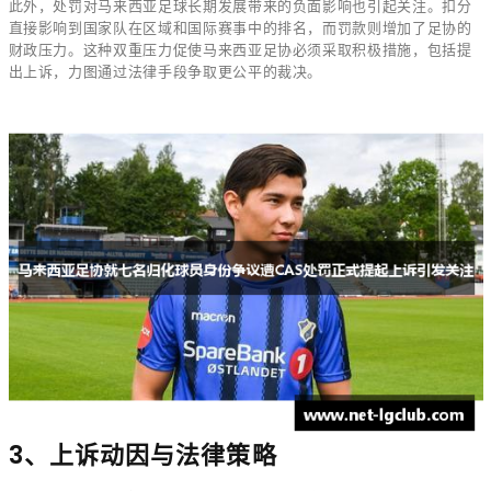
此外，处罚对马来西亚足球长期发展带来的负面影响也引起关注。扣分
直接影响到国家队在区域和国际赛事中的排名，而罚款则增加了足协的
财政压力。这种双重压力促使马来西亚足协必须采取积极措施，包括提
出上诉，力图通过法律手段争取更公平的裁决。
3、上诉动因与法律策略