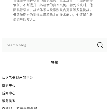
信任、不断提升出场机会的典型案例。初到球队时，他
面临着语言、战术体系以及激烈队内竞争等多重挑战，
但凭借勤奋的训练态度和稳定的技术能力，他逐渐在教
练组与队友之...
Search blog...
导航
认识老哥俱乐部平台
案例中心
新闻中心
服务类型
交流J9九游老哥俱乐部