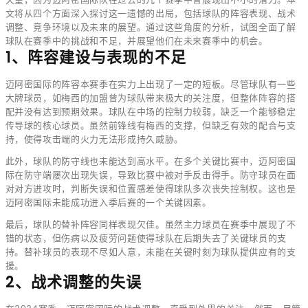
文将从四个方面深入探讨这一遗憾的出局，包括球队的阵容表现、战术
调整、竞争环境以及未来的展望。通过这些角度的分析，试图全面了解
球队在赛季中的挑战和不足，并展望他们在未来赛季中的机会。
1、阵容建设与表现的不足
迈阿密国际的阵容本赛季在实力上出现了一定的短板。尽管球队有一些
大牌球员，如梅西的加盟曾为球队带来极大的关注度，但整体阵容的搭
配并没有达到预期效果。球队在中场的控制力较弱，缺乏一个能够稳定
传导球的核心球员。虽然前锋线有梅西的支撑，但缺乏有效的配合与支
持，使得攻击端的火力无法形成持久威胁。
此外，球队的防守线也未能达到高水平。在多个关键比赛中，迈阿密国
际在防守端屡次出现失误，导致比赛中被对手反击得手。防守球员在面
对对方进攻时，判断失误和位置感差使得球队多次丧失控制权。这也是
迈阿密国际未能成功进入季后赛的一个关键因素。
最后，球队的替补阵容同样表现欠佳。虽然主力球员在赛季中展现了不
错的状态，但伤病以及疲劳问题使得球队在后期失去了关键球员的支
持。替补球员的表现不尽如人意，未能在关键时刻为球队提供应有的支
援。
2、战术调整的失误