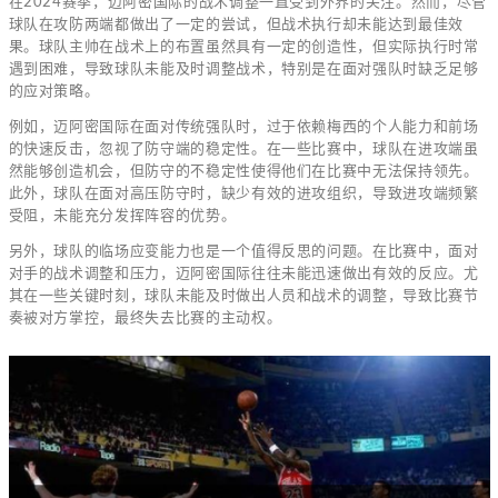
在2024赛季，迈阿密国际的战术调整一直受到外界的关注。然而，尽管
球队在攻防两端都做出了一定的尝试，但战术执行却未能达到最佳效
果。球队主帅在战术上的布置虽然具有一定的创造性，但实际执行时常
遇到困难，导致球队未能及时调整战术，特别是在面对强队时缺乏足够
的应对策略。
例如，迈阿密国际在面对传统强队时，过于依赖梅西的个人能力和前场
的快速反击，忽视了防守端的稳定性。在一些比赛中，球队在进攻端虽
然能够创造机会，但防守的不稳定性使得他们在比赛中无法保持领先。
此外，球队在面对高压防守时，缺少有效的进攻组织，导致进攻端频繁
受阻，未能充分发挥阵容的优势。
另外，球队的临场应变能力也是一个值得反思的问题。在比赛中，面对
对手的战术调整和压力，迈阿密国际往往未能迅速做出有效的反应。尤
其在一些关键时刻，球队未能及时做出人员和战术的调整，导致比赛节
奏被对方掌控，最终失去比赛的主动权。