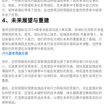
此外，一些新兴球队的崛起也给迈阿密国际带来了前所未有的竞争压
力。例如，辛辛那提和多伦多等球队，在本赛季中不断提升自己的实
力，给传统强队带来了挑战，这也使得迈阿密国际在激烈的竞争中逐渐
失去了优势。
4、未来展望与重建
虽然迈阿密国际在2024赛季未能成功进入季后赛，但球队仍然有许多值
得期待的地方。首先，球队的核心球员，如梅西和德扬·乔基奇等人，依
旧具备巨大的个人能力，他们的存在为球队未来的重建奠定了基础。只
要球队能够围绕这些核心球员进行适当的阵容补强和战术调整，迈阿密
国际仍然有望在未来赛季中表现出色。
J9九游老哥俱乐部
另外，迈阿密国际的俱乐部管理层需要在接下来的转会窗口中加大投
入，引进更多的优秀球员，尤其是在中场和防守端。球队若能加强这些
薄弱环节，在接下来的赛季中可能会有更好的表现。特别是考虑到梅西
可能会在未来几年内逐步减少出场时间，球队的整体实力提升显得尤为
重要。
最后，迈阿密国际需要加强战术执行力和临场应变能力。无论是面对强
队的防守反击，还是在关键时刻的战术调整，球队都需要在教练团队的
带领下，打造更加紧密的战术体系，以便在未来的比赛中能够高效应对
各种挑战。