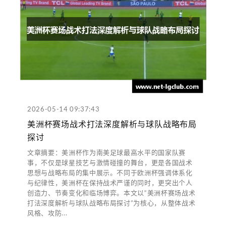
2026-05-14 09:37:43
美洲杯赛场战术打法深度解析与球队战略布局
探讨
文章摘要：美洲杯作为南美足球最高水平的国家队赛
事，不仅是球星技艺与激情碰撞的舞台，更是各国战术
思想与战略布局的集中展示。不同于欧洲杯强调体系化
与纪律性，美洲杯在保持战术严谨的同时，更突出个人
创造力、节奏变化和临场博弈。本文以“美洲杯赛场战术
打法深度解析与球队战略布局探讨”为核心，从整体战术
风格、攻防...