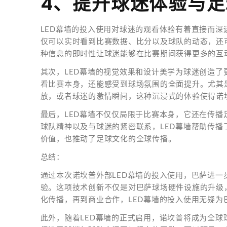
4、提升球迷体验与
LED幕墙的投入使用对球迷的观看体验有着直接而
仅可以实时看到比赛数据、比分以及球队的动态，还
种信息的即时性让球迷能够在比赛期间获得更多的互
其次，LED幕墙的视觉效果和设计美学为球迷创造
看比赛本身，还能感受到球场氛围的全面提升。尤其
放，或者球迷的激情瞬间，这种沉浸式的体验使得诺
最后，LED幕墙不仅仅局限于比赛本身，它还在传
球队精神以及与球迷的紧密联系，LED幕墙帮助传
价值，也推动了足球文化的全球传播。
总结：
通过本次诺坎普外部LED幕墙的投入使用，巴萨进
验。这项技术创新不仅是对巴萨球场硬件设施的升级
化传播，再到商业合作，LED幕墙的投入使用无疑为
此外，随着LED幕墙的正式启用，诺坎普将成为全