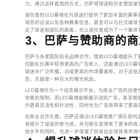
力。通过这样直观的方式，巴萨将球迷和历史更加紧
诺坎普的LED幕墙也为球迷们提供了更加丰富的赛
球员的访谈以及各种赛事信息，甚至可以与社交媒体
近了球迷和球队的距离，也让诺坎普成为了一个集体
3、巴萨与赞助商的商
巴萨与多家国际知名品牌合作，借助LED幕墙提升
仅能在比赛中获得更高的广告收入，还能通过LED幕
球迷中广泛传播，达成更高的市场覆盖率。对于这些
告，无疑是一种巨大的曝光机会。
LED幕墙作为一个动态展示平台，为商业广告的创
效果的限制，而LED幕墙能够展示动态广告，甚至
作更具灵活性和针对性，同时也为广告商带来了更高
在商业合作方面，巴萨还通过LED幕墙推广俱乐部
务提升了球迷的参与感，并为俱乐部带来了更多的收
技水平的同时，也进一步增强了自身在全球体育市场