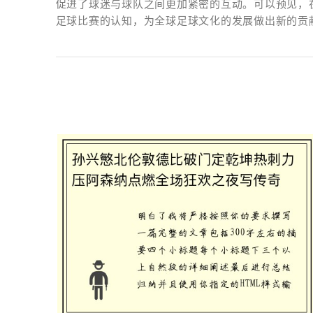
促进了球迷与球队之间更加紧密的互动。可以预见，
足球比赛的认知，为全球足球文化的发展做出新的贡