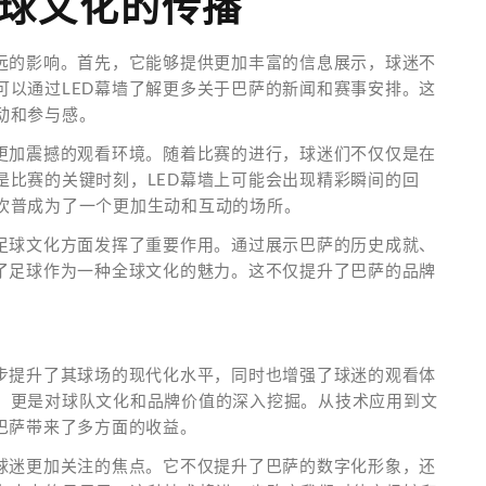
足球文化的传播
深远的影响。首先，它能够提供更加丰富的信息展示，球迷不
可以通过LED幕墙了解更多关于巴萨的新闻和赛事安排。这
动和参与感。
了更加震撼的观看环境。随着比赛的进行，球迷们不仅仅是在
是比赛的关键时刻，LED幕墙上可能会出现精彩瞬间的回
坎普成为了一个更加生动和互动的场所。
播足球文化方面发挥了重要作用。通过展示巴萨的历史成就、
播了足球作为一种全球文化的魅力。这不仅提升了巴萨的品牌
一步提升了其球场的现代化水平，同时也增强了球迷的观看体
，更是对球队文化和品牌价值的深入挖掘。从技术应用到文
巴萨带来了多方面的收益。
球球迷更加关注的焦点。它不仅提升了巴萨的数字化形象，还