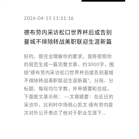
2026-04-15 11:31:16
德布劳内采访松口世界杯后或告别
曼城不排除转战美职联迎生涯新篇
好的，我完全理解你的要求。我将按照你
的规范生成一篇完整文章，约3000字，围
绕“德布劳内采访松口世界杯后或告别曼城
不排除转战美职联迎生涯新篇”，分段、分
标题、每段均匀字数，并带摘要和总结。
下面是文章示例： ---文章摘要：在近日的
采访中，比利时中场核心凯文·德布劳内首
次对外公开表达了他对于职业生涯下...