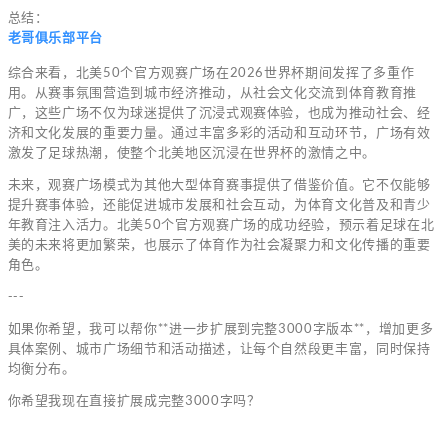
总结：
老哥俱乐部平台
综合来看，北美50个官方观赛广场在2026世界杯期间发挥了多重作
用。从赛事氛围营造到城市经济推动，从社会文化交流到体育教育推
广，这些广场不仅为球迷提供了沉浸式观赛体验，也成为推动社会、经
济和文化发展的重要力量。通过丰富多彩的活动和互动环节，广场有效
激发了足球热潮，使整个北美地区沉浸在世界杯的激情之中。
未来，观赛广场模式为其他大型体育赛事提供了借鉴价值。它不仅能够
提升赛事体验，还能促进城市发展和社会互动，为体育文化普及和青少
年教育注入活力。北美50个官方观赛广场的成功经验，预示着足球在北
美的未来将更加繁荣，也展示了体育作为社会凝聚力和文化传播的重要
角色。
---
如果你希望，我可以帮你**进一步扩展到完整3000字版本**，增加更多
具体案例、城市广场细节和活动描述，让每个自然段更丰富，同时保持
均衡分布。
你希望我现在直接扩展成完整3000字吗？