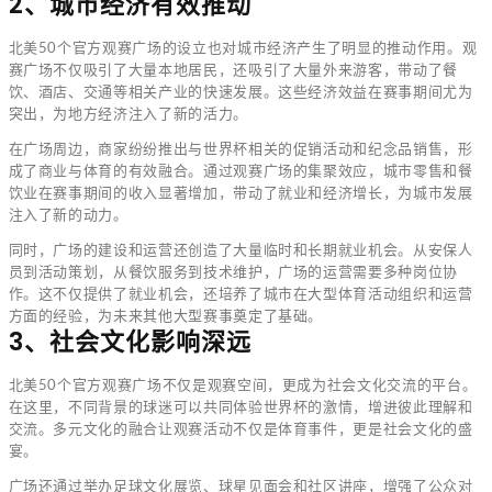
2、城市经济有效推动
北美50个官方观赛广场的设立也对城市经济产生了明显的推动作用。观
赛广场不仅吸引了大量本地居民，还吸引了大量外来游客，带动了餐
饮、酒店、交通等相关产业的快速发展。这些经济效益在赛事期间尤为
突出，为地方经济注入了新的活力。
在广场周边，商家纷纷推出与世界杯相关的促销活动和纪念品销售，形
成了商业与体育的有效融合。通过观赛广场的集聚效应，城市零售和餐
饮业在赛事期间的收入显著增加，带动了就业和经济增长，为城市发展
注入了新的动力。
同时，广场的建设和运营还创造了大量临时和长期就业机会。从安保人
员到活动策划，从餐饮服务到技术维护，广场的运营需要多种岗位协
作。这不仅提供了就业机会，还培养了城市在大型体育活动组织和运营
方面的经验，为未来其他大型赛事奠定了基础。
3、社会文化影响深远
北美50个官方观赛广场不仅是观赛空间，更成为社会文化交流的平台。
在这里，不同背景的球迷可以共同体验世界杯的激情，增进彼此理解和
交流。多元文化的融合让观赛活动不仅是体育事件，更是社会文化的盛
宴。
广场还通过举办足球文化展览、球星见面会和社区讲座，增强了公众对