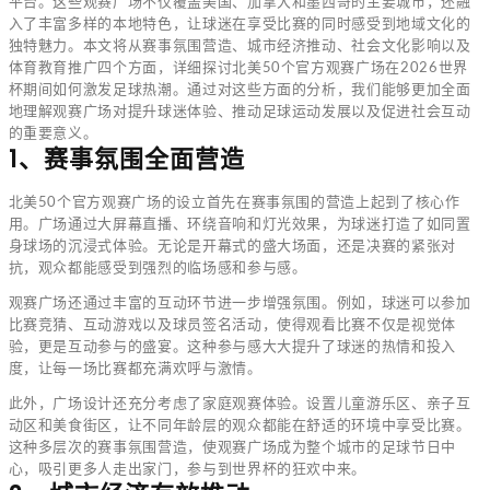
平台。这些观赛广场不仅覆盖美国、加拿大和墨西哥的主要城市，还融
入了丰富多样的本地特色，让球迷在享受比赛的同时感受到地域文化的
独特魅力。本文将从赛事氛围营造、城市经济推动、社会文化影响以及
体育教育推广四个方面，详细探讨北美50个官方观赛广场在2026世界
杯期间如何激发足球热潮。通过对这些方面的分析，我们能够更加全面
地理解观赛广场对提升球迷体验、推动足球运动发展以及促进社会互动
的重要意义。
1、赛事氛围全面营造
北美50个官方观赛广场的设立首先在赛事氛围的营造上起到了核心作
用。广场通过大屏幕直播、环绕音响和灯光效果，为球迷打造了如同置
身球场的沉浸式体验。无论是开幕式的盛大场面，还是决赛的紧张对
抗，观众都能感受到强烈的临场感和参与感。
观赛广场还通过丰富的互动环节进一步增强氛围。例如，球迷可以参加
比赛竞猜、互动游戏以及球员签名活动，使得观看比赛不仅是视觉体
验，更是互动参与的盛宴。这种参与感大大提升了球迷的热情和投入
度，让每一场比赛都充满欢呼与激情。
此外，广场设计还充分考虑了家庭观赛体验。设置儿童游乐区、亲子互
动区和美食街区，让不同年龄层的观众都能在舒适的环境中享受比赛。
这种多层次的赛事氛围营造，使观赛广场成为整个城市的足球节日中
心，吸引更多人走出家门，参与到世界杯的狂欢中来。