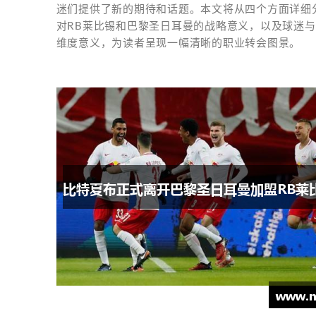
迷们提供了新的期待和话题。本文将从四个方面详细
对RB莱比锡和巴黎圣日耳曼的战略意义，以及球迷与
维度意义，为读者呈现一幅清晰的职业转会图景。