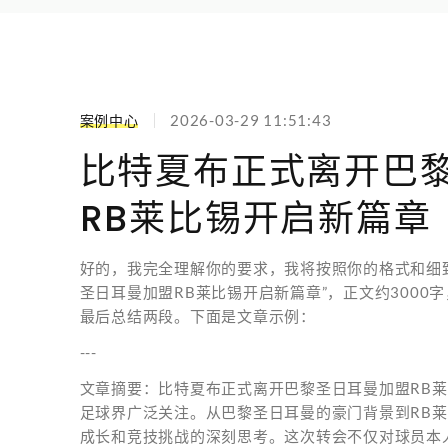
案例中心
2026-03-29 11:51:43
比特夏布正式离开巴
RB莱比锡开启新篇章
好的，我完全理解你的要求，我将按照你的格式和细
圣日耳曼加盟RB莱比锡开启新篇章”，正文约3000
最后总结两段。下面是文章示例：
---
文章摘要：比特夏布正式离开巴黎圣日耳曼加盟RB
足球界广泛关注。从巴黎圣日耳曼的豪门背景到RB
成长和竞技挑战的深刻思考。这次转会不仅对球员本