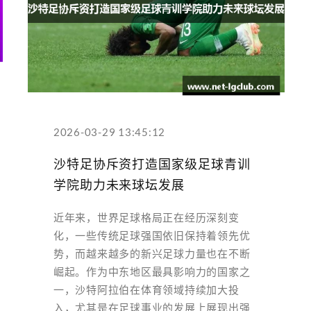
2026-03-29 13:45:12
沙特足协斥资打造国家级足球青训
学院助力未来球坛发展
近年来，世界足球格局正在经历深刻变
化，一些传统足球强国依旧保持着领先优
势，而越来越多的新兴足球力量也在不断
崛起。作为中东地区最具影响力的国家之
一，沙特阿拉伯在体育领域持续加大投
入，尤其是在足球事业的发展上展现出强