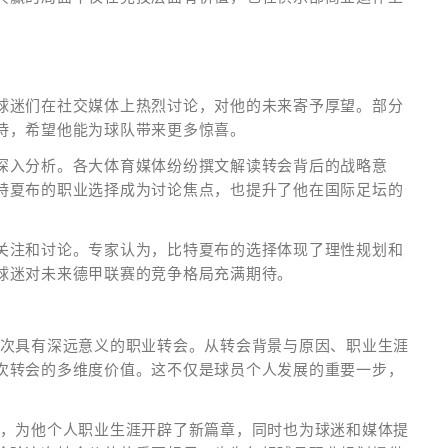
球迷们在社交媒体上热烈讨论，对他的未来寄予厚望。部分
待，希望他能为球队带来更多惊喜。
深入分析。各大体育媒体纷纷撰文解读转会背后的战略意
特夏布的职业选择成为讨论焦点，也提升了他在国际足坛的
关注和讨论。专家认为，比特夏布的选择体现了理性规划和
球迷对未来德甲联赛的竞争格局充满期待。
一次具有深远意义的职业转会。从转会背景与原因、职业生涯
次转会的多维度价值。这不仅是球员个人发展的重要一步，
力，为他个人职业生涯开辟了新篇章，同时也为球迷和媒体提