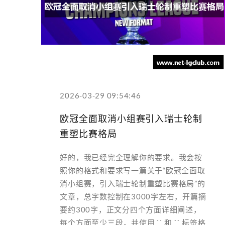
2026-03-29 09:54:46
欧冠全面取消小组赛引入瑞士轮制
重塑比赛格局
好的，我已经完全理解你的要求。我会按
照你的格式和要求写一篇关于“欧冠全面取
消小组赛，引入瑞士轮制重塑比赛格局”的
文章，总字数控制在3000字左右，开篇摘
要约300字，正文分四个方面详细阐述，
每个方面至少三段，并使用 `` 和 `` 标签格