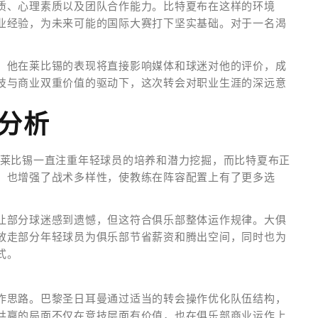
质、心理素质以及团队合作能力。比特夏布在这样的环境
业经验，为未来可能的国际大赛打下坚实基础。对于一名渴
。他在莱比锡的表现将直接影响媒体和球迷对他的评价，成
技与商业双重价值的驱动下，这次转会对职业生涯的深远意
分析
。莱比锡一直注重年轻球员的培养和潜力挖掘，而比特夏布正
，也增强了战术多样性，使教练在阵容配置上有了更多选
让部分球迷感到遗憾，但这符合俱乐部整体运作规律。大俱
放走部分年轻球员为俱乐部节省薪资和腾出空间，同时也为
式。
作思路。巴黎圣日耳曼通过适当的转会操作优化队伍结构，
共赢的局面不仅在竞技层面有价值，也在俱乐部商业运作上