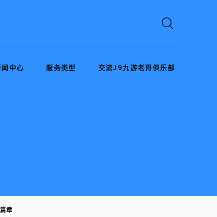
新闻中心
服务类型
交流J9九游老哥俱乐部
新篇章