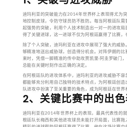
迪玛利亚的突破能力在2014年世界杯上表现得尤为
地控制皮球，令防守球员防不胜防。每当阿根廷队需
起强势的突破，利用个人技术制造出一对一的进攻局
得了关键进球，这一进球不仅为阿根廷赢得了比赛，
除了个人突破，迪玛利亚在进攻中展现了强大的威胁
够精准地送出威胁球，创造得分机会。对阵伊朗的比
束时，凭借一脚精准的传中助攻贾凯里·阿圭罗破门
总能在关键时刻作出正确的决定。
在阿根廷队的进攻体系中，迪玛利亚的进攻威胁不容
都能够充分利用自己独特的技术特点，为阿根廷创造
队进攻中扮演了至关重要的角色，成为阿根廷在世界
2、关键比赛中的出色
迪玛利亚在2014年世界杯上的表现，最具代表性的
根廷队长梅西和其他进攻球员未能打开局面，比赛拖
精彩的进球帮助阿根廷赢得了比赛。他在这场比赛中