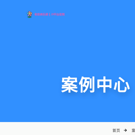
案例中心
首页