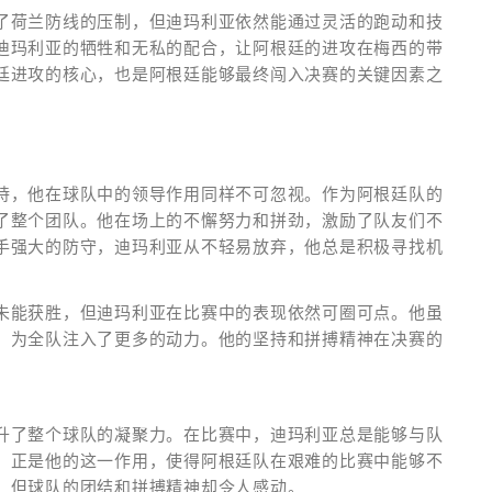
了荷兰防线的压制，但迪玛利亚依然能通过灵活的跑动和技
迪玛利亚的牺牲和无私的配合，让阿根廷的进攻在梅西的带
廷进攻的核心，也是阿根廷能够最终闯入决赛的关键因素之
持，他在球队中的领导作用同样不可忽视。作为阿根廷队的
了整个团队。他在场上的不懈努力和拼劲，激励了队友们不
手强大的防守，迪玛利亚从不轻易放弃，他总是积极寻找机
未能获胜，但迪玛利亚在比赛中的表现依然可圈可点。他虽
，为全队注入了更多的动力。他的坚持和拼搏精神在决赛的
升了整个球队的凝聚力。在比赛中，迪玛利亚总是能够与队
。正是他的这一作用，使得阿根廷队在艰难的比赛中能够不
，但球队的团结和拼搏精神却令人感动。