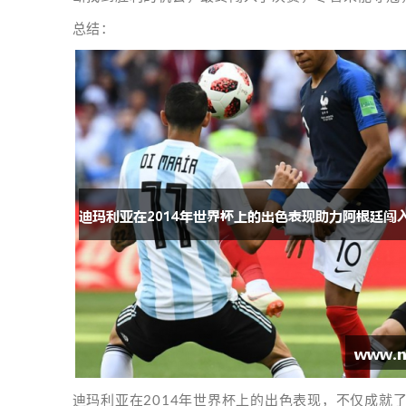
总结：
迪玛利亚在2014年世界杯上的出色表现，不仅成就