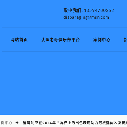
致电我们:
13594780352
disparaging@msn.com
网站首页
认识老哥俱乐部平台
案例中心
案例中心
迪玛利亚在2014年世界杯上的出色表现助力阿根廷闯入决赛