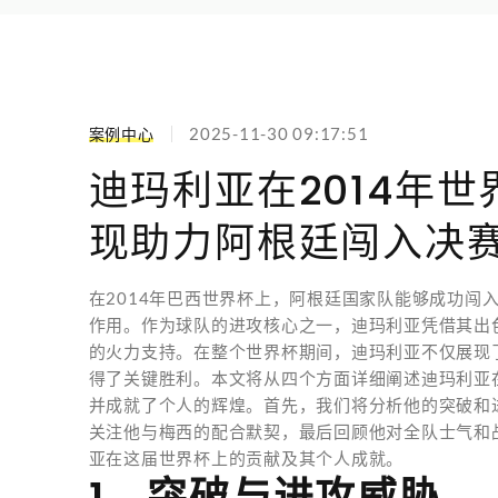
案例中心
2025-11-30 09:17:51
迪玛利亚在2014年
现助力阿根廷闯入决
在2014年巴西世界杯上，阿根廷国家队能够成功闯
作用。作为球队的进攻核心之一，迪玛利亚凭借其出
的火力支持。在整个世界杯期间，迪玛利亚不仅展现
得了关键胜利。本文将从四个方面详细阐述迪玛利亚在
并成就了个人的辉煌。首先，我们将分析他的突破和
关注他与梅西的配合默契，最后回顾他对全队士气和
亚在这届世界杯上的贡献及其个人成就。
1、突破与进攻威胁