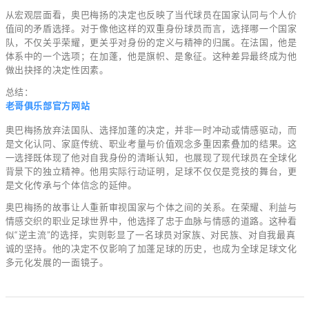
从宏观层面看，奥巴梅扬的决定也反映了当代球员在国家认同与个人价
值间的矛盾选择。对于像他这样的双重身份球员而言，选择哪一个国家
队，不仅关乎荣耀，更关乎对身份的定义与精神的归属。在法国，他是
体系中的一个选项；在加蓬，他是旗帜、是象征。这种差异最终成为他
做出抉择的决定性因素。
总结：
老哥俱乐部官方网站
奥巴梅扬放弃法国队、选择加蓬的决定，并非一时冲动或情感驱动，而
是文化认同、家庭传统、职业考量与价值观念多重因素叠加的结果。这
一选择既体现了他对自我身份的清晰认知，也展现了现代球员在全球化
背景下的独立精神。他用实际行动证明，足球不仅仅是竞技的舞台，更
是文化传承与个体信念的延伸。
奥巴梅扬的故事让人重新审视国家与个体之间的关系。在荣耀、利益与
情感交织的职业足球世界中，他选择了忠于血脉与情感的道路。这种看
似“逆主流”的选择，实则彰显了一名球员对家族、对民族、对自我最真
诚的坚持。他的决定不仅影响了加蓬足球的历史，也成为全球足球文化
多元化发展的一面镜子。