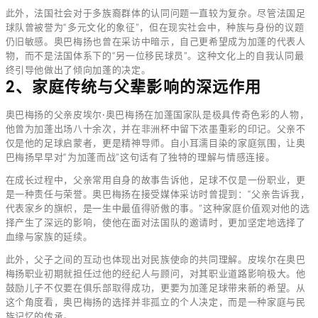
此外，法国社会对于多族裔群体的认同问题一直较为复杂。尽管法国足
球队曾被誉为“多元文化的象征”，但在现实社会中，种族与身份的议题
仍旧敏感。奥巴梅扬也曾在采访中暗示，自己更希望成为加蓬的代表人
物，而不是法国体系下的“另一位移民球员”。这种文化上的自我认同最
终引导他做出了倾向加蓬的决定。
2、家庭传统与父辈影响的深远作用
奥巴梅扬的父亲皮埃尔·奥巴梅扬在加蓬国家队是极具传奇色彩的人物，
他曾为加蓬出场八十余次，并在非洲杯中留下浓墨重彩的印记。父亲不
仅是他的足球启蒙者，更是精神导师。自小耳濡目染的家庭氛围，让奥
巴梅扬早早对“为加蓬而战”这句话有了独特的理解与情感连接。
在成长过程中，父亲常用自身的故事告诉他，足球不仅是一份职业，更
是一种责任与荣誉。奥巴梅扬在接受媒体采访时曾提到：“父亲告诉我，
代表家乡的旗帜，是一生中最值得骄傲的事。”这种家庭价值观对他的选
择产生了深远的影响，使他在面对法国队的邀请时，更加坚定地选择了
血缘与家族的延续。
此外，父子之间的互动也体现出对民族使命的共同理解。皮埃尔在奥巴
梅扬职业初期就担任过他的经纪人与顾问，对其职业道路影响极大。他
鼓励儿子不仅要在俱乐部取得成功，更要为加蓬足球带来新的希望。从
这个角度看，奥巴梅扬的选择并非孤立的个人决定，而是一种家庭与民
族记忆的传承。