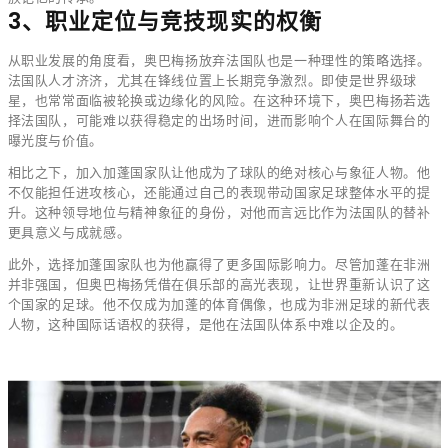
3、职业定位与竞技现实的权衡
从职业发展的角度看，奥巴梅扬放弃法国队也是一种理性的策略选择。
法国队人才济济，尤其在锋线位置上长期竞争激烈。即使是世界级球
星，也常常面临被轮换或边缘化的风险。在这种环境下，奥巴梅扬若选
择法国队，可能难以获得稳定的出场时间，进而影响个人在国际舞台的
曝光度与价值。
相比之下，加入加蓬国家队让他成为了球队的绝对核心与象征人物。他
不仅能担任进攻核心，还能通过自己的表现带动国家足球整体水平的提
升。这种领导地位与精神象征的身份，对他而言远比作为法国队的替补
更具意义与成就感。
此外，选择加蓬国家队也为他赢得了更多国际影响力。尽管加蓬在非洲
并非强国，但奥巴梅扬凭借在俱乐部的高光表现，让世界重新认识了这
个国家的足球。他不仅成为加蓬的体育偶像，也成为非洲足球的新代表
人物，这种国际话语权的获得，是他在法国队体系中难以企及的。