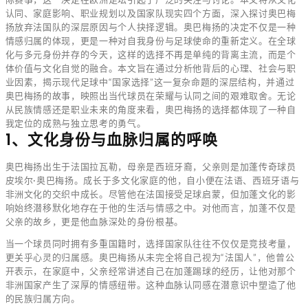
认同、家庭影响、职业规划以及国家队现实四个方面，深入探讨奥巴梅
扬放弃法国队的深层原因与个人抉择逻辑。奥巴梅扬的决定不仅是一种
情感归属的体现，更是一种对自我身份与足球使命的重新定义。在全球
化与多元身份并存的今天，这样的选择不再是单纯的背离主流，而是个
体价值与文化自觉的融合。本文旨在通过分析他背后的心理、社会与职
业因素，揭示现代足球中“国家选择”这一复杂命题的深层结构，并通过
奥巴梅扬的故事，映照出当代球员在荣耀与认同之间的艰难取舍。无论
从民族情感还是职业未来的角度来看，奥巴梅扬的选择都体现了一种自
我定位的成熟与独立思考的勇气。
1、文化身份与血脉归属的呼唤
奥巴梅扬出生于法国拉瓦勒，母亲是西班牙裔，父亲则是加蓬传奇球员
皮埃尔·奥巴梅扬。成长于多文化家庭的他，自小便在法语、西班牙语与
非洲文化的交织中成长。尽管他在法国接受足球启蒙，但加蓬文化的影
响始终潜移默化地存在于他的生活与情感之中。对他而言，加蓬不仅是
父亲的故乡，更是他血脉深处的身份根基。
当一个球员同时拥有多重国籍时，选择国家队往往不仅仅是竞技考量，
更关乎心灵的归属感。奥巴梅扬从未完全将自己视为“法国人”，他曾公
开表示，在家庭中，父亲经常讲述自己在加蓬踢球的经历，让他对那个
非洲国家产生了深厚的情感纽带。这种血脉认同感在潜意识中塑造了他
的民族归属方向。