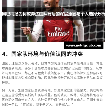
4、国家队环境与价值认同的冲突
法国足球虽然以多元著称，但其内部管理体系的复杂性与政治性，常让
球员感到疏离。许多非洲裔球员都曾经历被质疑“忠诚度”的情况，从本
泽马到本巴佩，都在不同程度上被舆论攻击。奥巴梅扬深知这种氛围可
能对心理状态造成负面影响，因此他选择避开这种充满政治意味的争议
环境。
另一方面，加蓬国家队虽资源有限，却更具家庭般的凝聚力。奥巴梅扬
在这里能感受到真诚的归属与尊重。他的队友、教练、球迷都将他视为
民族骄傲而非外来之人，这种情感价值在他心中意义非凡。正如他曾说
过的一句话：“在加蓬，我不是客人，而是家人。”