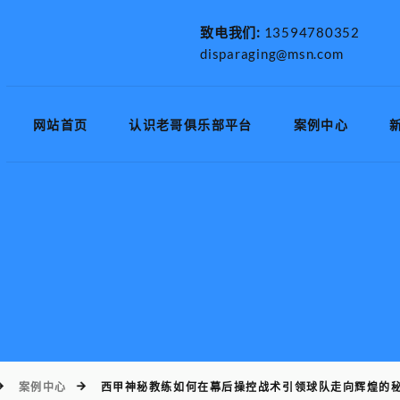
致电我们:
13594780352
disparaging@msn.com
网站首页
认识老哥俱乐部平台
案例中心
案例中心
西甲神秘教练如何在幕后操控战术引领球队走向辉煌的