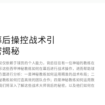
幕后操控战术引
密揭秘
仅仅依赖于球员的个人能力，背后往往有一位神秘的教练在
示这些西甲神秘教练如何在幕后进行战术操作，进而帮助球
方面进行分析：一是神秘教练如何运用精准的战术布局；二
秘教练如何打造高效的团队合作；四是神秘教练如何运用数
我们将深入了解这些战术大师背后的秘密，以及他们如何在