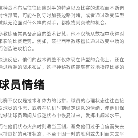
这种战术布局往往因应对手的特点以及比赛的进程而不断调
对性部署，可能在防守时加强边路封堵，或者通过改变阵型
球队无论面对什么样的对手，都能找到突破的机会。
秘教练通常具备高度的战术智慧，他不仅能从数据中获得对
来影响比赛走势。例如，某些西甲教练擅长通过改变中场的
而创造进攻机会。
快速反应。他们的战术调整不仅体现在阵型的变化上，还在
通过精准的战术布局，这些神秘教练能够有效地操控比赛的
球员情绪
比赛不仅仅是技术和体力的比拼，球员的心理状态往往直接
发球员的斗志，或者在危机时刻稳定球队的情绪，使他们保
能够让球员瞬间从低迷状态中恢复过来，发挥出超常水平。
而在他们状态火热时则适当压制，避免他们过于自信而失去
保持良好的竞技状态，不至于因一时的胜利或失利而失去平