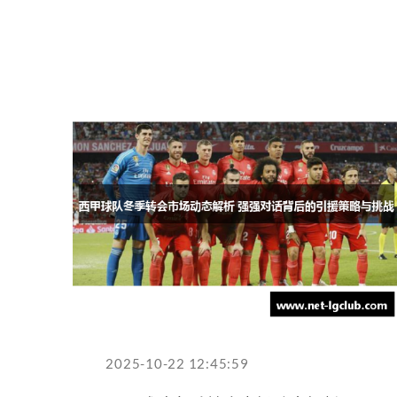
2025-10-22 12:45:59