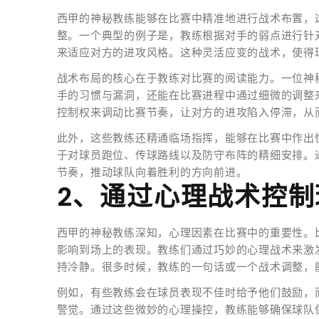
西甲的神秘教练能够在比赛中精准地进行战术布置，
整。一个典型的例子是，教练根据对手的弱点进行针
来适应对方的进攻风格。这种灵活应变的战术，使得
战术布局的核心在于教练对比赛的阅读能力。一位神
手的习惯与漏洞，还能在比赛进程中通过细微的调整
控制权来调动比赛节奏，让对方的进攻陷入停滞，从
此外，这些教练还精通临场指挥，能够在比赛中作出
于对球员跑位、传球路线以及防守布阵的精细安排。
节奏，推动球队向着胜利的方向前进。
2、通过心理战术控制
西甲的神秘教练深知，心理因素在比赛中的重要性。
影响到场上的表现。教练们通过巧妙的心理战术来激
持冷静。很多时候，教练的一句话或一个战术调整，
例如，有些教练会在球员表现不佳时给予他们鼓励，
警觉。通过这些微妙的心理操控，教练能够确保球队