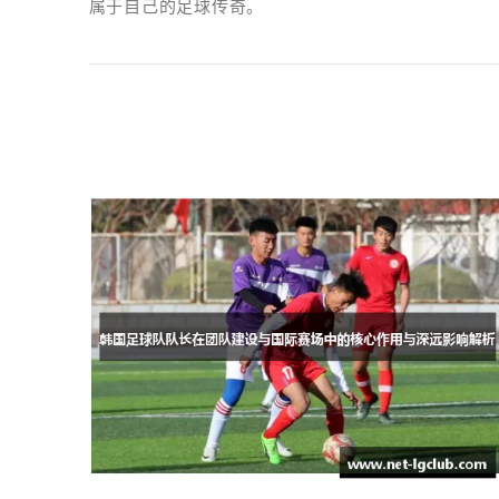
属于自己的足球传奇。