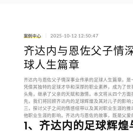
案例中心
2025-10-12 12:50:47
齐达内与恩佐父子情
球人生篇章
齐达内与恩佐父子情深事业传承的足球人生篇章，是
凭借其独特的足球才华和深厚的职业素养，成为了世
头角，继承了父亲的天赋和激情。本文将从四个方面
先，我们将回顾齐达内的足球辉煌及其对儿子的影响
三，探讨父子之间的情感纽带以及其对职业生涯的推
他职业生涯的影响。齐达内与恩佐的故事，既是父爱
1、齐达内的足球辉煌