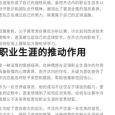
也逐渐形成了自己的独特风格。虽然齐达内的职业生涯多以
防守意识和团队合作精神，展现出了更加全面的球员素质。
恩佐正在通过自己的努力，探索属于自己的足球道路。
双重角色。父子俩常常在赛后分析比赛，讨论如何改进技术
磨练中，逐渐建立起自己的足球哲学。在齐达内的影响下，
如何在场上展现出冷静和领导力。
对职业生涯的推动作用
是一种深厚的情感纽带，这种情感在足球职业生涯中的作用
具备极强的心理素质，而齐达内的存在，无疑为恩佐提供了
达内总能及时给予安慰和鼓励，帮助他重新找回信心。
作为一名世界级球员，他的成功不仅仅在于球技的超凡，更
亲的过程中，逐渐领悟到了如何应对失败、如何在比赛中冷
都是父子关系带给恩佐职业生涯的宝贵财富。
上也给了恩佐很大的启示。齐达内不仅是一名优秀的球员，
的方式上，展现了很高的智慧，这使得恩佐在职业生涯的选