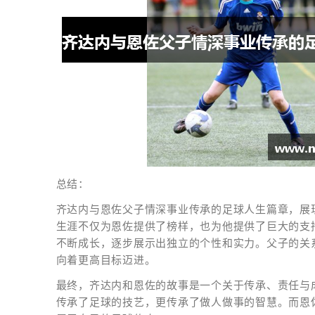
总结：
齐达内与恩佐父子情深事业传承的足球人生篇章，展
生涯不仅为恩佐提供了榜样，也为他提供了巨大的支
不断成长，逐步展示出独立的个性和实力。父子的关
向着更高目标迈进。
最终，齐达内和恩佐的故事是一个关于传承、责任与
传承了足球的技艺，更传承了做人做事的智慧。而恩