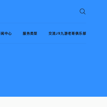
新闻中心
服务类型
交流J9九游老哥俱乐部