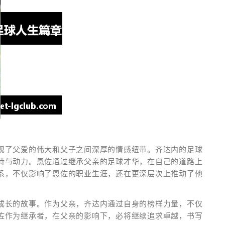
现了父爱的伟大和父子之间深厚的情感纽带。齐达内的足球
持与动力。恩佐通过继承父亲的足球才华，在自己的道路上
系，不仅影响了恩佐的职业生涯，还在更深层次上推动了他
成长的故事。作为父亲，齐达内通过自身的榜样力量，不仅
佐作为继承者，在父亲的影响下，必将继续追求卓越，书写