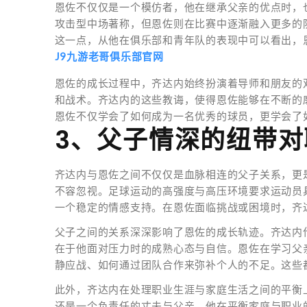
恩佐不仅仅是一个模仿者，他在继承父亲的优点时，
攻击型中场著称，但恩佐则在比赛中逐渐融入更多的
这一点，从他在俱乐部和青年队的表现中可以看出，
J9九游老哥俱乐部官网
恩佐的成长过程中，齐达内始终扮演着导师和朋友的
和战术。齐达内的这些教诲，使得恩佐能够在不断的
恩佐不仅学会了如何成为一名优秀的球员，更学会了
3、父子情深的纽带
齐达内与恩佐之间不仅仅是血脉相连的父子关系，更
不容忽视。足球运动的高强度与高压环境要求运动员
一个稳定的情感支持。在恩佐面临挑战或困境时，齐
父子之间的关系深深影响了恩佐的成长轨迹。齐达内
在于他面对压力时的成熟心态与自信。恩佐在学习父
静应战、如何通过团队合作来弥补个人的不足。这些
此外，齐达内在处理职业生涯与家庭生活之间的平衡
还是一个负责任的丈夫与父亲。他在平衡家庭与职业