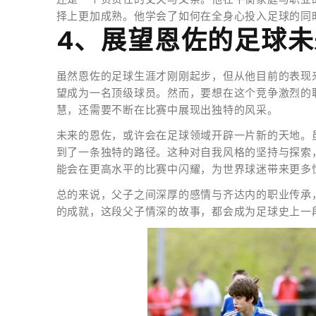
择上更加成熟。他学会了如何在全身心投入足球的同
4、展望恩佐的足球未
虽然恩佐的足球生涯才刚刚起步，但从他目前的表现
望成为一名顶级球员。然而，要想在这个竞争激烈的
慧，还需要不断在比赛中展现出独特的风采。
未来的恩佐，或许会在足球领域开辟一片新的天地。
到了一条独特的路径。这种对自我风格的坚持与探索
能会在更高水平的比赛中闪耀，为世界球迷带来更多
总的来说，父子之间深厚的感情与齐达内的职业传承
的成就，这段父子情深的故事，都会成为足球史上一