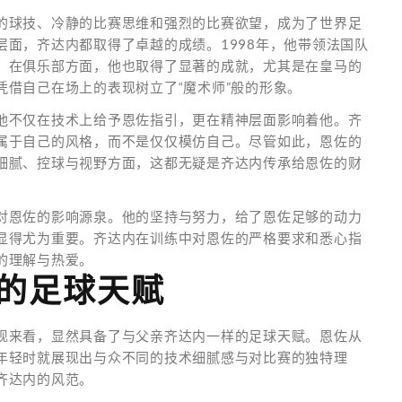
的球技、冷静的比赛思维和强烈的比赛欲望，成为了世界足
面，齐达内都取得了卓越的成绩。1998年，他带领法国队
。在俱乐部方面，他也取得了显著的成就，尤其是在皇马的
借自己在场上的表现树立了“魔术师”般的形象。
他不仅在技术上给予恩佐指引，更在精神层面影响着他。齐
属于自己的风格，而不是仅仅模仿自己。尽管如此，恩佐的
细腻、控球与视野方面，这都无疑是齐达内传承给恩佐的财
对恩佐的影响源泉。他的坚持与努力，给了恩佐足够的动力
显得尤为重要。齐达内在训练中对恩佐的严格要求和悉心指
的理解与热爱。
的足球天赋
现来看，显然具备了与父亲齐达内一样的足球天赋。恩佐从
年轻时就展现出与众不同的技术细腻感与对比赛的独特理
齐达内的风范。