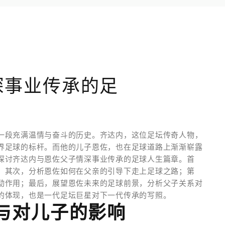
深事业传承的足
一段充满温情与奋斗的历史。齐达内，这位足坛传奇人物，
界足球的标杆。而他的儿子恩佐，也在足球道路上渐渐崭露
探讨齐达内与恩佐父子情深事业传承的足球人生篇章。首
；其次，分析恩佐如何在父亲的引导下走上足球之路；第
动作用；最后，展望恩佐未来的足球前景，分析父子关系对
的体现，也是一代足坛巨星对下一代传承的写照。
与对儿子的影响