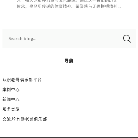
传承，皇马所传递的体育精神、荣誉感与无畏拼搏精神...
Search blog...
导航
认识老哥俱乐部平台
案例中心
新闻中心
服务类型
交流J9九游老哥俱乐部