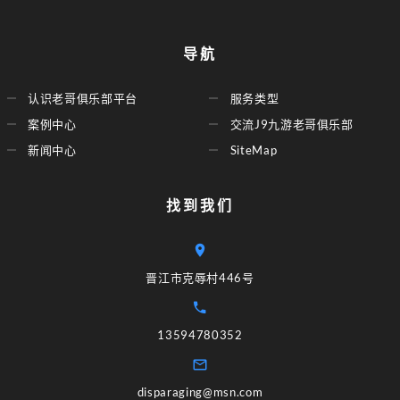
导航
认识老哥俱乐部平台
服务类型
案例中心
交流J9九游老哥俱乐部
新闻中心
SiteMap
找到我们
晋江市克辱村446号
13594780352
disparaging@msn.com