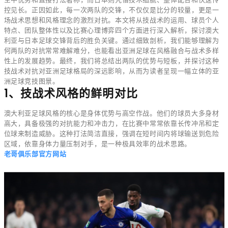
控见长。正因如此，每一次两队的交锋，不仅仅是比分的较量，更是一
场战术思想和风格理念的激烈对抗。本文将从技战术的运用、球员个人
特点、团队整体性以及比赛心理博弈四个方面进行深入解析，探讨澳大
利亚与日本足球交锋背后的胜负关键。通过细致剖析，我们能够理解为
何两队的对抗常常难解难分，也能看出亚洲足球在风格融合与战术多样
性上的发展趋势。最终，我们将总结出两队的优势与短板，并探讨这种
技战术对抗对亚洲足球格局的深远影响，从而为读者呈现一幅立体的亚
洲足球竞技图景。
1、技战术风格的鲜明对比
澳大利亚足球风格的核心是身体优势与高空作战。他们的球员大多身材
高大，具备极强的对抗能力和冲击力，在比赛中常常依靠长传冲吊和定
位球来制造威胁。这种打法简洁直接，强调在短时间内将球输送到危险
区域，依靠身体力量压制对手，是一种极具效率的战术思路。
老哥俱乐部官方网站