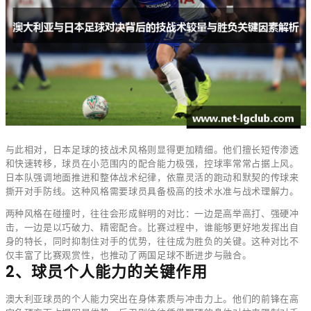
与此相对，日本足球的技战术风格则显得更加精细。他们擅长短传渗透
和快速转移，球员在小范围内的配合能力极强，控球率常常占据上风。
日本队强调地面推进和整体战术纪律，依靠灵活的跑动和默契的传球来
撕开对手防线。这种风格需要球员具备极高的技术水准与战术理解力。
两种风格在碰撞时，往往会形成鲜明的对比：一边是高举高打、强硬冲
击，一边是以巧破力、精密配合。比赛过程中，谁能够更好地发挥出自
身的特长，同时抑制住对手的优势，往往成为胜负的关键。这种对比不
仅丰富了比赛观赏性，也推动了两国足球不断进步与融合。
2、球员个人能力的关键作用
澳大利亚球员的个人能力突出在身体素质与冲击力上。他们的前锋在高