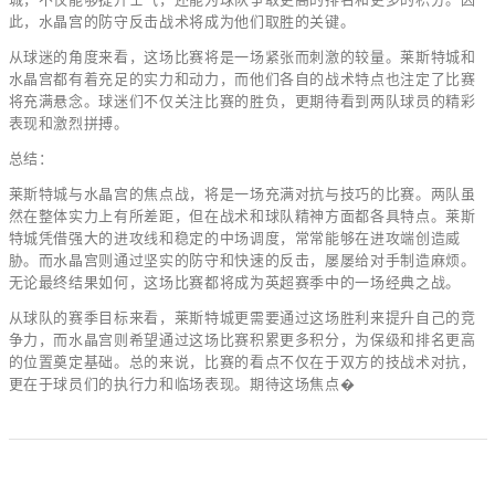
此，水晶宫的防守反击战术将成为他们取胜的关键。
从球迷的角度来看，这场比赛将是一场紧张而刺激的较量。莱斯特城和
水晶宫都有着充足的实力和动力，而他们各自的战术特点也注定了比赛
将充满悬念。球迷们不仅关注比赛的胜负，更期待看到两队球员的精彩
表现和激烈拼搏。
总结：
莱斯特城与水晶宫的焦点战，将是一场充满对抗与技巧的比赛。两队虽
然在整体实力上有所差距，但在战术和球队精神方面都各具特点。莱斯
特城凭借强大的进攻线和稳定的中场调度，常常能够在进攻端创造威
胁。而水晶宫则通过坚实的防守和快速的反击，屡屡给对手制造麻烦。
无论最终结果如何，这场比赛都将成为英超赛季中的一场经典之战。
从球队的赛季目标来看，莱斯特城更需要通过这场胜利来提升自己的竞
争力，而水晶宫则希望通过这场比赛积累更多积分，为保级和排名更高
的位置奠定基础。总的来说，比赛的看点不仅在于双方的技战术对抗，
更在于球员们的执行力和临场表现。期待这场焦点�