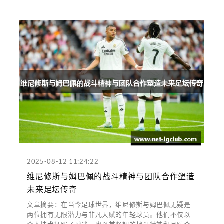
2025-08-12 11:24:22
维尼修斯与姆巴佩的战斗精神与团队合作塑造
未来足坛传奇
文章摘要：在当今足球世界，维尼修斯与姆巴佩无疑是
两位拥有无限潜力与非凡天赋的年轻球员。他们不仅以