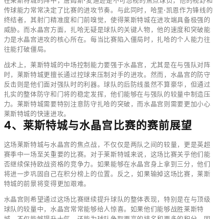
传球能力常常决定了比赛的进攻节奏。与此同时，哈里·凯恩作为锋线的
终结者，其射门精准度和门前嗅觉，使得莱斯特城在进攻端具备极强的
威胁。而水晶宫方面，扎哈无疑是球队的关键人物，他的速度和突破能
力是水晶宫进攻的核心所在。每当比赛陷入僵局时，扎哈的个人能力往
往能打破僵局。
战术上，莱斯特城的中场控制能力要强于水晶宫，尤其是在与强队对阵
时，莱斯特城更擅长通过控球来压制对手的进攻。然而，水晶宫的防守
反击则是他们面对强队时的利器。球队的后防线虽然不算豪华，但通过
扎实的整体防守和门将的稳定发挥，他们能够在与强队的较量中制造压
力。莱斯特城需要特别注意防守扎哈的突破，而水晶宫则需要更加小心
莱斯特城的快速进攻。
4、莱斯特城与水晶宫比赛的赛前展望
这场莱斯特城与水晶宫的焦点战，不仅仅是两队之间的较量，更是英超
赛季中一场至关重要的比赛。对于莱斯特城来说，这场比赛关乎他们能
否继续保持欧战资格的竞争力。如果能够在水晶宫身上拿到三分，他们
将进一步巩固自己在积分榜上的位置。反之，如果输掉这场比赛，莱斯
特城的前景将变得更加艰难。
水晶宫则希望通过这场比赛继续提升球队的整体表现，特别是在与顶级
球队的较量中，水晶宫常常能够给人惊喜。如果他们能够战胜莱斯特
城，不仅能够提升士气，还能为球队争取更高的排名和更多的积分。因