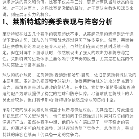
这场对决的意义和价值。比赛不仅关乎三分，更是对两队当前状态的检
验。对于球迷而言，这场比赛是激情的释放，对于两队主教练和球员来
说，则是展示实力的机会。
1、莱斯特城的赛季表现与阵容分析
莱斯特城在过去几个赛季的表现起伏不定，从英超冠军的辉煌到近年逐
渐下滑的走势，球队的阵容和战术逐渐经历了许多变化。然而，莱斯特
城在赛季初期的表现还是令人期待。虽然他们在面对强队时成绩不稳
定，但在对阵中下游球队时，依然展现出了强大的攻击力和防守稳定
性。莱斯特城的进攻体系主要依赖于快节奏的反击，尤其是在边路的传
球与突破上非常有威胁。
球队的核心球员，如詹姆斯·麦迪逊和哈里·凯恩，依旧是莱斯特城进攻的
主要引擎。麦迪逊的视野和传球能力，使得莱斯特城的进攻总是充满创
造力，而凯恩则是球队进攻的终结者。在中场，索伊尔·蒂勒曼斯和恩迪
迪的配合为球队提供了稳定的控球和防守保障。尽管球队在防线上的人
员更替较多，但门将卡斯帕·舒梅切尔依然是球队的防线中坚。
莱斯特城的战术风格明显偏重于反击与快速过渡，尤其是在拥有麦迪逊
和凯恩这样的关键球员时，他们更倾向于快速推进并利用对方防线的漏
洞进行打击。虽然在赛季中期，他们在防守端出现了一些不稳定的表
现，但通过不断的战术调整，球队逐渐恢复了竞争力。总体而言，莱斯
特城的阵容在纸面上仍具备一定的竞争力。