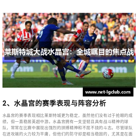
2、水晶宫的赛季表现与阵容分析
水晶宫的赛季表现相比莱斯特城更为稳定，虽然他们没有过于抢眼的成
绩，但一直稳居英超中游。水晶宫拥有一支坚韧且具有战斗精神的球
队，常常在比赛中展现出强烈的拼搏精神和不屈不挠的斗志。尽管球队
在进攻端的火力较为平庸，但他们的防守却是相当稳固的，尤其是在面