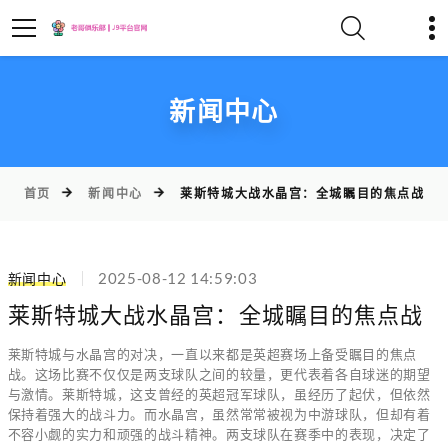
新闻中心
首页
新闻中心
莱斯特城大战水晶宫：全城瞩目的焦点战
新闻中心
2025-08-12 14:59:03
莱斯特城大战水晶宫：全城瞩目的焦点战
莱斯特城与水晶宫的对决，一直以来都是英超赛场上备受瞩目的焦点
战。这场比赛不仅仅是两支球队之间的较量，更代表着各自球迷的期望
与激情。莱斯特城，这支曾经的英超冠军球队，虽经历了起伏，但依然
保持着强大的战斗力。而水晶宫，虽然常常被视为中游球队，但却有着
不容小觑的实力和顽强的战斗精神。两支球队在赛季中的表现，决定了