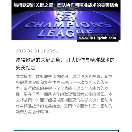
2025-07-31 11:23:51
赢得欧冠的关键之道：团队协作与精准战术的
完美结合
文章摘要：欧冠联赛作为欧洲足球最顶级的赛事，其竞
争的激烈程度和复杂性早已超出单一球员个人的影响
力。赢得欧冠的关键不仅仅依赖于球员个人能力的发
挥，更在于整个团队协作的默契和战术安排的精细。本
文将从四个方面详细探讨赢得欧冠的关键之道：团队协
作与精准战术的完美结合。这四个方面分别是：团队的
凝聚力与协作精神...