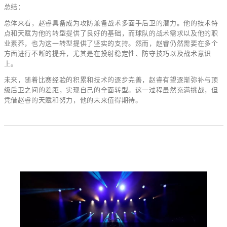
总结：
总体来看，赵睿具备成为攻防兼备战术多面手后卫的潜力。他的技术特
点和天赋为他的转型提供了良好的基础，而球队的战术需求以及他的职
业素养，也为这一转型提供了坚实的支持。然而，赵睿仍然需要在多个
方面进行不断的提升，尤其是在投射稳定性、防守技巧以及战术意识
上。
未来，随着比赛经验的积累和技术的逐步完善，赵睿有望逐渐弥补与顶
级后卫之间的差距，实现自己的全面转型。这一过程虽然充满挑战，但
凭借赵睿的天赋和努力，他的未来值得期待。