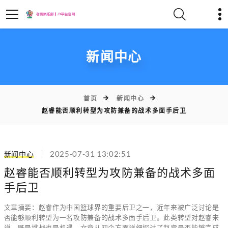
新闻中心
首页
新闻中心
赵睿能否顺利转型为攻防兼备的战术多面手后卫
新闻中心
2025-07-31 13:02:51
赵睿能否顺利转型为攻防兼备的战术多面
手后卫
文章摘要：赵睿作为中国篮球界的重要后卫之一，近年来被广泛讨论是
否能够顺利转型为一名攻防兼备的战术多面手后卫。此类转型对赵睿来
说，既是挑战也是机遇。文章从四个方面详细探讨了赵睿是否能够完成