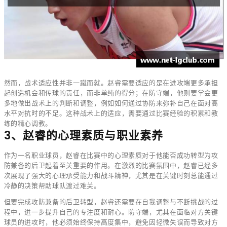
然而，战术适应性并非一蹴而就。赵睿需要适应的是在进攻端更多承担
起创造机会和传球的责任，而非单纯的得分；在防守端，他则要学会更
多地做出战术上的判断和调整，例如如何通过协防来弥补自己在面对高
水平对抗时的不足。这种战术上的适应，需要通过比赛经验的积累和教
练的精心调教。
3、赵睿的心理素质与职业素养
作为一名职业球员，赵睿在比赛中的心理素质对于他能否成功转型为攻
防兼备的后卫起着至关重要的作用。在激烈的比赛氛围中，赵睿已经多
次展现了强大的心理承受能力和战斗精神，尤其是在关键时刻总能通过
冷静的决策帮助球队渡过难关。
但要完成攻防兼备的后卫转型，赵睿还需要在自我调整与不断挑战的过
程中，进一步提升自己的专注度和耐心。防守端，尤其在面临对方关键
球员的进攻时，他必须始终保持高度集中，避免因轻微失误而导致对方