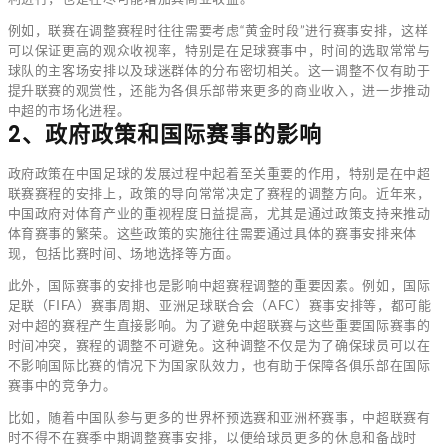
例如，联赛在调整赛程时往往需要考虑“黄金时段”进行赛事安排，这样
可以保证更高的观众收视率，特别是在足球赛事中，时间的选取常常与
球队的主客场安排以及球迷群体的分布密切相关。这一调整不仅有助于
提升联赛的观赏性，还能为各俱乐部带来更多的商业收入，进一步推动
中超的市场化进程。
2、政府政策和国际赛事的影响
政府政策在中国足球的发展过程中起着至关重要的作用，特别是在中超
联赛赛程的安排上，政策的导向常常决定了赛程的调整方向。近年来，
中国政府对体育产业的重视程度日益提高，尤其是通过政策支持来推动
体育赛事的繁荣。这些政策的实施往往需要通过具体的赛事安排来体
现，包括比赛时间、场地选择等方面。
此外，国际赛事的安排也是影响中超赛程调整的重要因素。例如，国际
足联（FIFA）赛事周期、亚洲足球联合会（AFC）赛事安排等，都可能
对中超的赛程产生直接影响。为了避免中超联赛与这些重要国际赛事的
时间冲突，赛程的调整不可避免。这种调整不仅是为了确保球员可以在
不影响国际比赛的情况下为国家队效力，也有助于保障各俱乐部在国际
赛事中的竞争力。
比如，随着中国队参与更多的世界杯预选赛和亚洲杯赛事，中超联赛有
时不得不在赛季中期调整赛事安排，以便给球员更多的休息和备战时