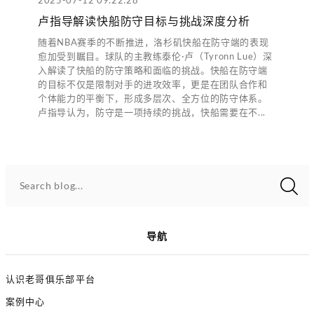
卢指导解读快船防守目标与挑战深度分析
随着NBA赛季的不断推进，洛杉矶快船在防守端的表现
愈加受到瞩目。球队的主教练泰伦·卢（Tyronn Lue）深
入解读了快船的防守策略和面临的挑战。快船在防守端
的目标不仅是限制对手的进攻效率，更是在团队合作和
个体能力的平衡下，形成多层次、全方位的防守体系。
卢指导认为，防守是一项持续的挑战，快船需要在不...
Search blog...
导航
认识老哥俱乐部平台
案例中心