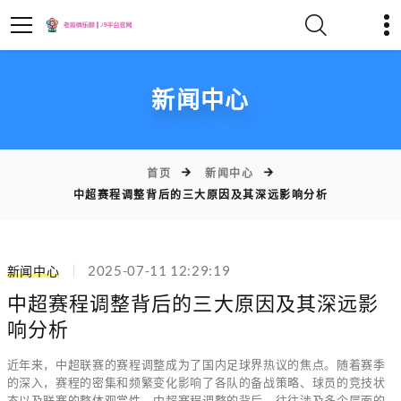
新闻中心
首页
新闻中心
中超赛程调整背后的三大原因及其深远影响分析
新闻中心
2025-07-11 12:29:19
中超赛程调整背后的三大原因及其深远影
响分析
近年来，中超联赛的赛程调整成为了国内足球界热议的焦点。随着赛季
的深入，赛程的密集和频繁变化影响了各队的备战策略、球员的竞技状
态以及联赛的整体观赏性。中超赛程调整的背后，往往涉及多个层面的