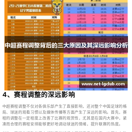
4、赛程调整的深远影响
中超赛程调整不仅对各俱乐部产生了直接影响，还对整个中国足球的格
局、球迷的观看习惯以及媒体传播等方面产生了深远的影响。首先，赛
程的调整在一定程度上改善了比赛的观赏性，尤其是在国内大赛中，紧
凑而合理的赛程安排能够更好地调动球迷的情绪，提升联赛的热度。