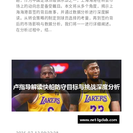
场上的动向总是备受瞩目。本文将从多个角度，揭示上
海海港首签的背后故事，并通过数据分析进行深度解
读。从转会策略的制定到球员选择的考量，再到签约背
后的市场影响与数据分析，我们将一一进行详细阐述。
在分析过程中，结...
2025-07-12 09:22:28