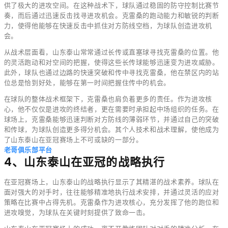
供了极大的进攻空间。在这种战术下，球队通过稳固的防守控制比赛节
奏，而后通过迅速反击找寻进攻机会。克雷桑的跑动能力和敏锐的判断
力，使得他能够在快速反击中抓住对方防线空档，为球队创造进攻机
会。
从战术层面看，山东泰山常常通过长传或直塞球寻找克雷桑的位置。他
的灵活跑动和对空间的把握，使得这些长传球能够迅速变为进攻威胁。
此外，球队也通过边路的快速突破和传中寻找克雷桑，他在禁区内的站
位总是恰到好处，能够在第一时间把握住传中的机会。
在球队的整体战术框架下，克雷桑也肩负着更多的责任。作为进攻核
心，他不仅仅是进攻的终结者，更在需要时承担起中场组织的任务。在
球场上，克雷桑能够迅速判断对方防线的薄弱环节，并通过自己的突破
和传球，为球队创造更多得分机会。其个人技术和战术理解，使他成为
了山东泰山在亚冠赛场上不可或缺的一部分。
老哥俱乐部平台
4、山东泰山在亚冠的战略执行
在亚冠赛场上，山东泰山的战略执行显示了其精湛的战术素养。球队在
面对强大的对手时，往往能够精准地执行战术安排，并通过灵活的应对
策略在比赛中占得先机。克雷桑作为进攻核心，充分发挥了他的跑位和
进攻嗅觉，为球队在关键时刻提供了致命一击。