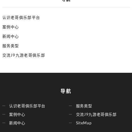
认识老哥俱乐部平台
案例中心
新闻中心
服务类型
交流J9九游老哥俱乐部
导航
认识老哥俱乐部平台
服务类型
案例中心
交流J9九游老哥俱乐部
新闻中心
SiteMap