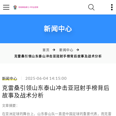
新闻中心
首页
新闻中心
克雷桑引领山东泰山冲击亚冠射手榜背后故事及战术分析
新闻中心
2025-06-04 14:15:00
克雷桑引领山东泰山冲击亚冠射手榜背后
故事及战术分析
文章摘要：
在亚洲足球的舞台上，山东泰山队一直是中国足球的重要代表，而克雷