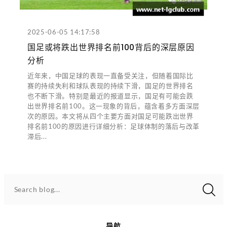
2025-06-05 14:17:58
国足或将跌出世界排名前100背后的深层原因
分析
近年来，中国足球的表现一直备受关注，但随着国际比
赛的持续失利和球队表现的持续下滑，国足的世界排名
也不断下滑。特别是最近的报道显示，国足有可能会跌
出世界排名前100。这一现象的背后，蕴含着多方面深层
次的原因。本文将从四个主要方面对国足可能跌出世界
排名前100的原因进行详细分析：足球体制的落后与改革
滞后...
Search blog...
导航