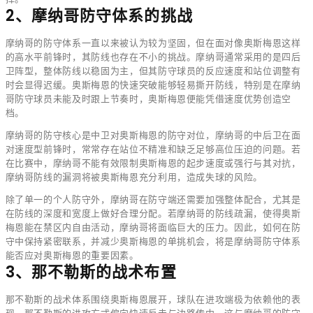
2、摩纳哥防守体系的挑战
摩纳哥的防守体系一直以来被认为较为坚固，但在面对像奥斯梅恩这样
的高水平前锋时，其防线也存在不小的挑战。摩纳哥通常采用的是四后
卫阵型，整体防线以稳固为主，但其防守球员的反应速度和站位调整有
时会显得迟缓。奥斯梅恩的快速突破能够轻易撕开防线，特别是在摩纳
哥防守球员未能及时跟上节奏时，奥斯梅恩便能凭借速度优势创造空
档。
摩纳哥的防守核心是中卫对奥斯梅恩的防守对位，摩纳哥的中后卫在面
对速度型前锋时，常常存在站位不精准和缺乏足够高位压迫的问题。若
在比赛中，摩纳哥不能有效限制奥斯梅恩的起步速度或强行与其对抗，
摩纳哥防线的漏洞将被奥斯梅恩充分利用，造成失球的风险。
除了单一的个人防守外，摩纳哥在防守端还需要加强整体配合，尤其是
在防线的深度和宽度上做好合理分配。若摩纳哥的防线疏漏，使得奥斯
梅恩能在禁区内自由活动，摩纳哥将面临巨大的压力。因此，如何在防
守中保持紧密联系，并减少奥斯梅恩的单挑机会，将是摩纳哥防守体系
能否应对奥斯梅恩的重要因素。
3、那不勒斯的战术布置
那不勒斯的战术体系围绕奥斯梅恩展开，球队在进攻端极为依赖他的表