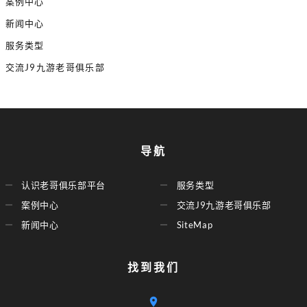
案例中心
新闻中心
服务类型
交流J9九游老哥俱乐部
导航
认识老哥俱乐部平台
服务类型
案例中心
交流J9九游老哥俱乐部
新闻中心
SiteMap
找到我们