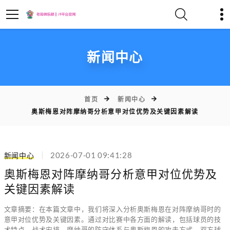
新闻中心
首页
新闻中心
奥斯梅恩对阵摩纳哥分析意甲对位优势及关键因素解读
新闻中心
2026-07-01 09:41:28
奥斯梅恩对阵摩纳哥分析意甲对位优势及
关键因素解读
文章摘要：在本篇文章中，我们将深入分析奥斯梅恩在对阵摩纳哥时的
意甲对位优势及关键因素。通过对比赛中各方面的解读，包括球员的技
术特点、战术安排、摩纳哥的防守体系与奥斯梅恩的攻击方式、双方球