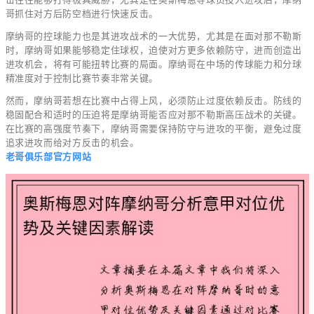
哥抓住对方后防空档进行快速反击。
摩纳哥的控球能力也是其进攻战术的一大优势，尤其是在面对那不勒斯
时，摩纳哥如果能够稳定住球权，迫使对方更多依赖防守，进而创造出
进攻机会，将有可能扭转比赛的局面。摩纳哥在中场的传球能力和分球
精准度对于控制比赛节奏非常关键。
然而，摩纳哥若想在比赛中占得上风，必须防止过度依赖反击。防线的
稳固配合和适时的压迫将是摩纳哥能否应对那不勒斯高压战术的关键。
在比赛的高强度节奏下，摩纳哥需要保持防守与进攻的平衡，避免过度
追求进攻而给对方反击的机会。
老哥俱乐部官方网站