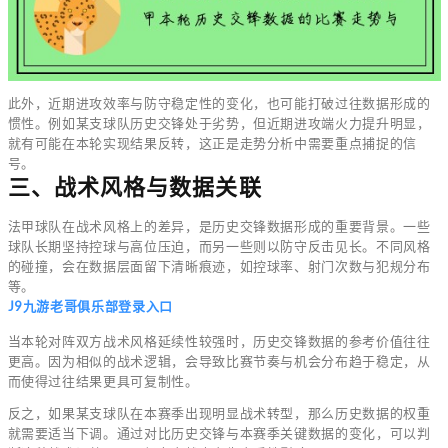
此外，近期进攻效率与防守稳定性的变化，也可能打破过往数据形成的
惯性。例如某支球队历史交锋处于劣势，但近期进攻端火力提升明显，
就有可能在本轮实现结果反转，这正是走势分析中需要重点捕捉的信
号。
三、战术风格与数据关联
法甲球队在战术风格上的差异，是历史交锋数据形成的重要背景。一些
球队长期坚持控球与高位压迫，而另一些则以防守反击见长。不同风格
的碰撞，会在数据层面留下清晰痕迹，如控球率、射门次数与犯规分布
等。
J9九游老哥俱乐部登录入口
当本轮对阵双方战术风格延续性较强时，历史交锋数据的参考价值往往
更高。因为相似的战术逻辑，会导致比赛节奏与机会分布趋于稳定，从
而使得过往结果更具可复制性。
反之，如果某支球队在本赛季出现明显战术转型，那么历史数据的权重
就需要适当下调。通过对比历史交锋与本赛季关键数据的变化，可以判