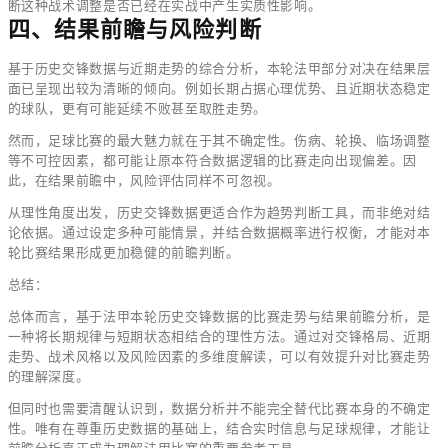
断这种战术调整是否已经在实战中产生实质性影响。
四、结果前瞻与风险判断
基于历史交锋数据与近期走势的综合分析，本轮法甲部分对决在结果层
面已呈现出较为清晰的倾向。例如长期占据心理优势、且近期状态稳定
的球队，更有可能延续不败甚至取胜走势。
然而，足球比赛的最大魅力就在于其不确定性。伤病、轮换、临场调整
等不可控因素，都可能让原本符合数据逻辑的比赛走向出现偏差。因
此，在结果前瞻中，风险评估同样不可忽视。
从理性角度出发，历史交锋数据更适合作为趋势判断工具，而非绝对结
论依据。通过设定多种可能情景，并结合数据概率进行权衡，才能对本
轮比赛结果形成更加稳健的前瞻判断。
总结：
总体而言，基于法甲本轮历史交锋数据的比赛走势与结果前瞻分析，是
一种将长期规律与短期状态相结合的理性方法。通过对交锋格局、近期
走势、战术风格以及风险因素的多维度解读，可以有效提升对比赛走势
的理解深度。
但同时也需要清醒认识到，数据分析并不能完全替代比赛本身的不确定
性。唯有在尊重历史数据的基础上，结合实时信息与足球规律，才能让
前瞻分析真正成为理解法甲比赛的重要参考工具。