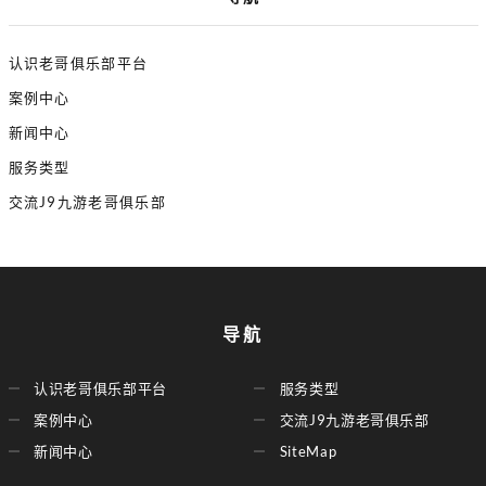
认识老哥俱乐部平台
案例中心
新闻中心
服务类型
交流J9九游老哥俱乐部
导航
认识老哥俱乐部平台
服务类型
案例中心
交流J9九游老哥俱乐部
新闻中心
SiteMap