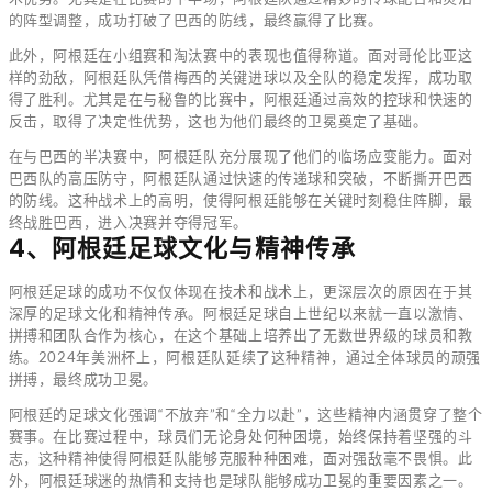
的阵型调整，成功打破了巴西的防线，最终赢得了比赛。
此外，阿根廷在小组赛和淘汰赛中的表现也值得称道。面对哥伦比亚这
样的劲敌，阿根廷队凭借梅西的关键进球以及全队的稳定发挥，成功取
得了胜利。尤其是在与秘鲁的比赛中，阿根廷通过高效的控球和快速的
反击，取得了决定性优势，这也为他们最终的卫冕奠定了基础。
在与巴西的半决赛中，阿根廷队充分展现了他们的临场应变能力。面对
巴西队的高压防守，阿根廷队通过快速的传递球和突破，不断撕开巴西
的防线。这种战术上的高明，使得阿根廷能够在关键时刻稳住阵脚，最
终战胜巴西，进入决赛并夺得冠军。
4、阿根廷足球文化与精神传承
阿根廷足球的成功不仅仅体现在技术和战术上，更深层次的原因在于其
深厚的足球文化和精神传承。阿根廷足球自上世纪以来就一直以激情、
拼搏和团队合作为核心，在这个基础上培养出了无数世界级的球员和教
练。2024年美洲杯上，阿根廷队延续了这种精神，通过全体球员的顽强
拼搏，最终成功卫冕。
阿根廷的足球文化强调“不放弃”和“全力以赴”，这些精神内涵贯穿了整个
赛事。在比赛过程中，球员们无论身处何种困境，始终保持着坚强的斗
志，这种精神使得阿根廷队能够克服种种困难，面对强敌毫不畏惧。此
外，阿根廷球迷的热情和支持也是球队能够成功卫冕的重要因素之一。