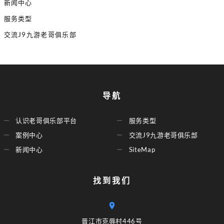
新闻中心
服务类型
交流J9九游老哥俱乐部
导航
认识老哥俱乐部平台
服务类型
案例中心
交流J9九游老哥俱乐部
新闻中心
SiteMap
找到我们
晋江市克辱村446号