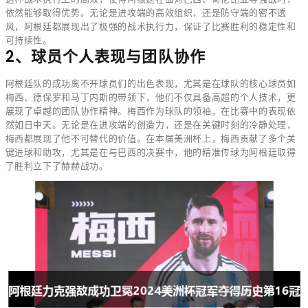
依然能够取得优势。无论是进攻端的高效组织，还是防守端的密不透
风，阿根廷都展现出了极强的战术执行力，保证了比赛胜利的稳定性和
可持续性。
2、球员个人表现与团队协作
阿根廷队的成功离不开球员们的出色表现，尤其是在球队的核心球员如
梅西、德保罗和马丁内斯的带领下，他们不仅具备高超的个人技术，更
展现了卓越的团队协作精神。梅西作为球队的领袖，在比赛中的表现依
然如日中天。无论是在进攻端的创造力，还是在关键时刻的冷静处理，
梅西都展现了他不可替代的价值。在本届美洲杯上，梅西贡献了多个关
键进球和助攻，尤其是在与巴西的决赛中，他的精准传球为阿根廷取得
了胜利立下了赫赫战功。