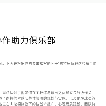
协作助力俱乐部
例。下面是根据你的要求撰写的关于“杰拉德执教达曼携手协
，重点探讨了他如何在主教练与球员之间建立良好协作关
述了杰拉德对球队整体战略的规划与实施，以及他在球员管
达曼在杰拉德执教下的技战术提升、心理素质建设、团队协