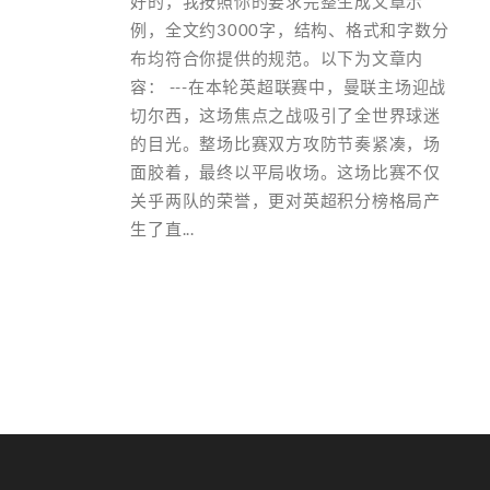
好的，我按照你的要求完整生成文章示
例，全文约3000字，结构、格式和字数分
布均符合你提供的规范。以下为文章内
容： ---在本轮英超联赛中，曼联主场迎战
切尔西，这场焦点之战吸引了全世界球迷
的目光。整场比赛双方攻防节奏紧凑，场
面胶着，最终以平局收场。这场比赛不仅
关乎两队的荣誉，更对英超积分榜格局产
生了直...