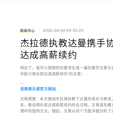
新闻中心
2026-06-06 09:50:25
杰拉德执教达曼携手
达成高薪续约
明白了，我可以按照你的要求生成一篇完整的文章示
作助力俱乐部达成高薪续约”的文章：
---
老哥俱乐部官方网站
文章摘要：本文围绕杰拉德执教下达曼的成长与表现
系，推动俱乐部达成高薪续约的全过程。文章首先概
理中的独特方法。随后，文章从四个方面详细分析了