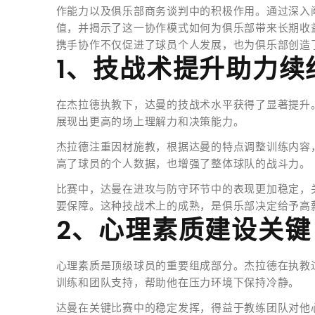
作能力以及俱乐部商务谈判中的积极作用。通过深入
值，并揭示了这一协作模式如何为俱乐部带来长期收
携手协作不仅促进了球员个人发展，也为俱乐部创造
1、技战术提升助力续
在杰拉德执教下，达曼的技战术水平获得了显著提升
展现出更高的场上理解力和决策能力。
杰拉德注重因材施教，根据达曼的特点调整训练内容
高了球员的个人数据，也增强了整体球队的战斗力。
比赛中，达曼在进攻与防守环节中的表现更加稳定，
要保障。这种技战术上的成熟，是俱乐部决定给予高
2、心理素质建设关键
心理素质是顶级球员的重要组成部分。杰拉德在执教
训练和团队支持，帮助他在压力环境下保持冷静。
达曼在关键比赛中的稳定发挥，得益于教练团队对他