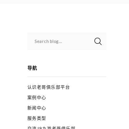
Search blog...
导航
认识老哥俱乐部平台
案例中心
新闻中心
服务类型
交流J9九游老哥俱乐部