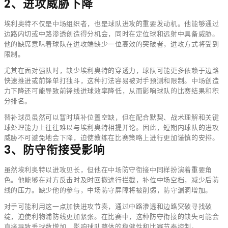
2、进攻威胁下降
埃利奥特不仅是中场组织者，也是球队进攻的重要发动机。他能够通过
边路内切或中路渗透创造得分机会，同时在定位球和远射中具备威胁。
他的缺席意味着球队在进攻端缺少一位高效的突破者，进攻方式将受到
限制。
尤其在面对强队时，缺少埃利奥特的穿透力，球队可能更多依赖于边路
快速推进或前锋单打独斗，这种打法容易被对手预测和限制。中场创造
力下降还可能导致前锋线进球效率降低，从而影响球队的比赛结果和积
分排名。
替补球员虽然可以暂时填补位置空缺，但在配合默契、战术理解和关键
球处理能力上往往难以与埃利奥特相提并论。因此，短期内球队的进攻
威胁不可避免地会下降，迫使教练在比赛策略上进行更加谨慎的安排。
3、防守衔接受影响
虽然埃利奥特以进攻见长，但他在中场防守衔接中同样扮演着重要角
色。他能够在对方反击时及时回撤进行拦截，补位中场空档，减少后防
线的压力。缺少他的参与，中场防守屏障将被削弱，防守漏洞增加。
对手可能利用这一点加快进攻节奏，通过中路渗透和边路突破寻找破
绽，迫使利物浦防线更加紧张。在比赛中，这种防守衔接的缺失可能会
直接导致丢球数增加，影响球队整体的稳健性和比赛节奏控制。