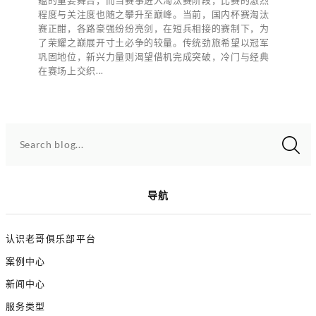
程度与关注度也随之攀升至巅峰。当前，国内杯赛淘汰
赛正酣，各路豪强纷纷亮剑，在短兵相接的赛制下，为
了荣耀之巅展开寸土必争的较量。传统劲旅希望以冠军
巩固地位，新兴力量则渴望借机完成突破，冷门与经典
在赛场上交织...
Search blog...
导航
认识老哥俱乐部平台
案例中心
新闻中心
服务类型