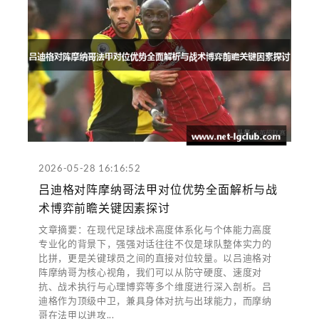
2026-05-28 16:16:52
吕迪格对阵摩纳哥法甲对位优势全面解析与战
术博弈前瞻关键因素探讨
文章摘要：在现代足球战术高度体系化与个体能力高度
专业化的背景下，强强对话往往不仅是球队整体实力的
比拼，更是关键球员之间的直接对位较量。以吕迪格对
阵摩纳哥为核心视角，我们可以从防守硬度、速度对
抗、战术执行与心理博弈等多个维度进行深入剖析。吕
迪格作为顶级中卫，兼具身体对抗与出球能力，而摩纳
哥在法甲以进攻...