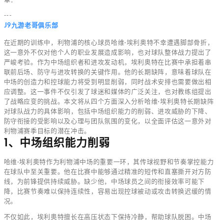
---
J9九游老哥俱乐部
在近期的训练中，利物浦的核心球员哈维·埃利奥特不幸遭遇脚部骨折，
这一意外不仅对他个人的职业发展造成影响，也对球队整体战力提出了
严峻考验。作为中场组织者和进攻发动机，埃利奥特在比赛中承担着串
联前后场、防守与进攻转换的关键作用。他的长期缺阵，意味着球队在
中场的创造力和控球能力将受到明显削弱，同时战术安排也需要做出相
应调整。这一事件不仅引发了球迷和媒体的广泛关注，也对教练组提出
了战略应变的挑战。本文将从四个方面深入分析哈维·埃利奥特长期缺阵
对球队战力的具体影响，包括中场组织能力的削弱、进攻威胁的下降、
防守衔接的受影响以及心理与团队氛围的变化，以全面评估这一意外对
利物浦赛季目标的潜在冲击。
1、中场组织能力削弱
哈维·埃利奥特作为利物浦中场的重要一环，其传球视野和节奏掌控能力
在球队中至关重要。他在比赛中能够通过精准的短传和直塞撕开对方防
线，为前锋提供持续威胁。缺少他，中场球员之间的衔接效率可能下
降，比赛节奏难以保持连续性，容易出现控球被动或攻击转换迟缓的情
况。
不仅如此，埃利奥特擅长在高压状态下保持冷静，帮助球队脱困。中场