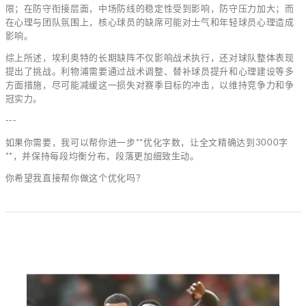
限；在防守衔接层面，中场防线的稳定性受到影响，防守压力加大；而
在心理与团队氛围上，核心球员的缺席可能对士气和年轻球员心理造成
影响。
综上所述，埃利奥特的长期缺阵不仅影响战术执行，还对球队整体表现
提出了挑战。利物浦需要通过战术调整、替补球员提升和心理建设等多
方面措施，尽可能减缓这一损失对赛季目标的冲击，以维持竞争力和争
冠实力。
---
如果你需要，我可以帮你进一步**优化字数，让全文精确达到3000字
**，并保持每段均衡分布，段落更加细致生动。
你希望我直接帮你做这个优化吗？