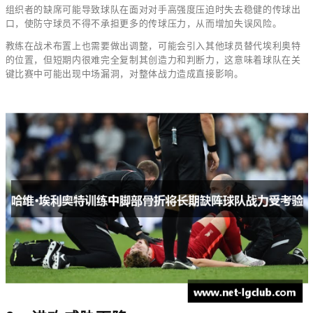
组织者的缺席可能导致球队在面对对手高强度压迫时失去稳健的传球出
口，使防守球员不得不承担更多的传球压力，从而增加失误风险。
教练在战术布置上也需要做出调整，可能会引入其他球员替代埃利奥特
的位置，但短期内很难完全复制其创造力和判断力，这意味着球队在关
键比赛中可能出现中场漏洞，对整体战力造成直接影响。