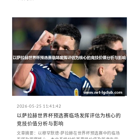
2026-05-25 11:41:42
以萨拉赫世界杯预选赛临场发挥评估为核心的
竞技价值分析与影响
文章摘要：以穆罕默德·萨拉赫在世界杯预选赛中的临场
发挥为观察核心，本文系统分析其竞技价值及所产生的