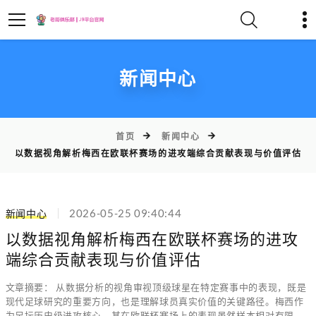
新闻中心
首页
新闻中心
以数据视角解析梅西在欧联杯赛场的进攻端综合贡献表现与价值评估
新闻中心
2026-05-25 09:40:44
以数据视角解析梅西在欧联杯赛场的进攻
端综合贡献表现与价值评估
文章摘要： 从数据分析的视角审视顶级球星在特定赛事中的表现，既是
现代足球研究的重要方向，也是理解球员真实价值的关键路径。梅西作
为足坛历史级进攻核心，其在欧联杯赛场上的表现虽然样本相对有限，