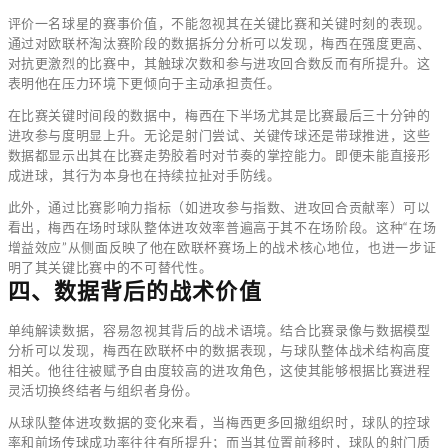
评价一名球星的赛事价值，不能忽视其在关键比赛和关键时刻的表现。
通过对欧联杯淘汰赛阶段的数据拆分分析可以发现，梅西在强度更高、
对抗更激烈的比赛中，其触球次数和参与进攻回合数反而有所提升。这
表明他在压力环境下更倾向于主动承担责任。
在比赛关键时间段的数据中，梅西在下半场尤其是比赛最后三十分钟的
进攻参与度明显上升。无论是射门尝试、关键传球还是带球推进，这些
数据都显示出其在比赛走势胶着时对节奏的掌控能力。即便未能直接形
成进球，其行为本身也在持续拉扯对手防线。
此外，通过比赛影响力指标（如进攻参与指数、进攻回合贡献率）可以
看出，梅西在场时球队整体进攻效率普遍高于其不在场阶段。这种“在场
增益效应”从侧面反映了他在欧联杯赛场上的战术核心地位，也进一步证
明了其关键比赛中的不可替代性。
四、数据背后的战术价值
单纯解读数据，容易忽视其背后的战术语境。结合比赛录像与数据模型
分析可以发现，梅西在欧联杯中的数据表现，与球队整体战术结构高度
相关。他往往被赋予自由度较高的进攻角色，这使其能够根据比赛进程
灵活切换终结者与组织者身份。
从球队整体进攻数据的变化来看，当梅西更多回撤组织时，球队的控球
率和前场传球成功率往往有所提升；而当其位置前移时，球队的射门质