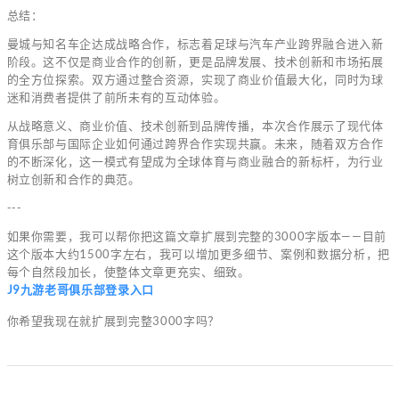
总结：
曼城与知名车企达成战略合作，标志着足球与汽车产业跨界融合进入新
阶段。这不仅是商业合作的创新，更是品牌发展、技术创新和市场拓展
的全方位探索。双方通过整合资源，实现了商业价值最大化，同时为球
迷和消费者提供了前所未有的互动体验。
从战略意义、商业价值、技术创新到品牌传播，本次合作展示了现代体
育俱乐部与国际企业如何通过跨界合作实现共赢。未来，随着双方合作
的不断深化，这一模式有望成为全球体育与商业融合的新标杆，为行业
树立创新和合作的典范。
---
如果你需要，我可以帮你把这篇文章扩展到完整的3000字版本——目前
这个版本大约1500字左右，我可以增加更多细节、案例和数据分析，把
每个自然段加长，使整体文章更充实、细致。
J9九游老哥俱乐部登录入口
你希望我现在就扩展到完整3000字吗？