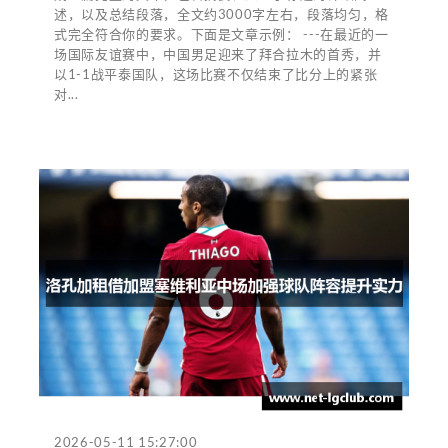
述，以及总结段落，全文约3000字左右，段落均匀，格
式完全符合你的要求。下面是文章示例： ---在最近的一
场国际友谊赛中，中国男足迎来了拜合拉木的首秀，并
以1-1战平泰国队，这场比赛不仅结束了比分上的紧张
对...
2026-05-11 15:27:00