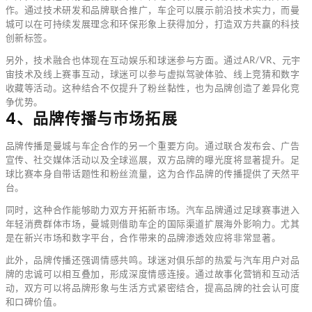
作。通过技术研发和品牌联合推广，车企可以展示前沿技术实力，而曼
城可以在可持续发展理念和环保形象上获得加分，打造双方共赢的科技
创新标签。
另外，技术融合也体现在互动娱乐和球迷参与方面。通过AR/VR、元宇
宙技术及线上赛事互动，球迷可以参与虚拟驾驶体验、线上竞猜和数字
收藏等活动。这种结合不仅提升了粉丝黏性，也为品牌创造了差异化竞
争优势。
4、品牌传播与市场拓展
品牌传播是曼城与车企合作的另一个重要方向。通过联合发布会、广告
宣传、社交媒体活动以及全球巡展，双方品牌的曝光度将显著提升。足
球比赛本身自带话题性和粉丝流量，这为合作品牌的传播提供了天然平
台。
同时，这种合作能够助力双方开拓新市场。汽车品牌通过足球赛事进入
年轻消费群体市场，曼城则借助车企的国际渠道扩展海外影响力。尤其
是在新兴市场和数字平台，合作带来的品牌渗透效应将非常显著。
此外，品牌传播还强调情感共鸣。球迷对俱乐部的热爱与汽车用户对品
牌的忠诚可以相互叠加，形成深度情感连接。通过故事化营销和互动活
动，双方可以将品牌形象与生活方式紧密结合，提高品牌的社会认可度
和口碑价值。