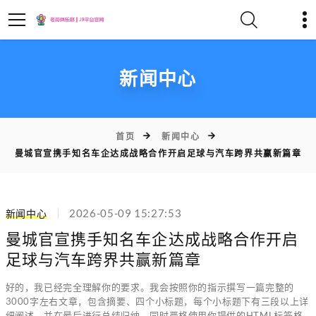
新闻中心
首页
新闻中心
曼城官宣携手知名车企达成战略合作开启足球与汽车跨界共赢新篇章
新闻中心
2026-05-09 15:27:53
曼城官宣携手知名车企达成战略合作开启
足球与汽车跨界共赢新篇章
好的，我已经完全理解你的要求。我会按照你的指示撰写一篇完整的
3000字左右文章，包含摘要、四个小标题，每个小标题下有三段以上详
细阐述，并在最后进行总结归纳，同时严格使用你提供的HTML标签格