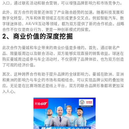
入口，通过联名活动和联合营销，可以增强品牌影响力和市场竞争力。
此外，双方合作的背景还体现了产业融合趋势的加速。随着科技发展和
数字化转型，汽车和体育领域正在形成更多交叉点。例如智能汽车、数
字球迷体验、AR/VR互动等领域，都为双方提供了新的合作机会。战略
合作不仅仅是商业行为，更是一种创新模式的探索。
2、商业价值的深度挖掘
此次合作为曼城和车企带来的商业价值是多维的。首先，通过联名产
品、限量版周边以及联合活动，双方能够实现直接的销售收益。球迷在
购买曼城周边或参与车企活动时，不仅获得了品牌体验，也为双方创造
了可观的经济价值。
其次，这种跨界合作有助于提升品牌的全球影响力。曼城在欧洲、亚洲
和美洲的影响力与车企的市场布局相结合，可以实现品牌认知的叠加效
应。无论是在比赛场馆还是线上平台，双方的联合品牌形象都将更加深
入人心。