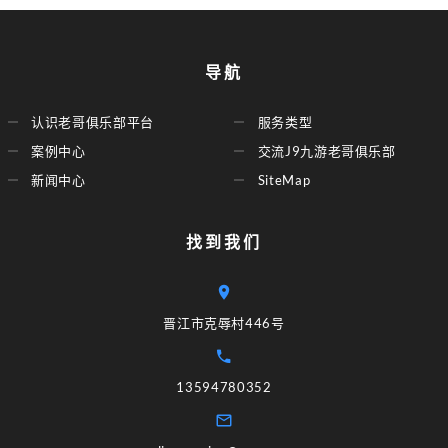
导航
认识老哥俱乐部平台
服务类型
案例中心
交流J9九游老哥俱乐部
新闻中心
SiteMap
找到我们
晋江市克辱村446号
13594780352