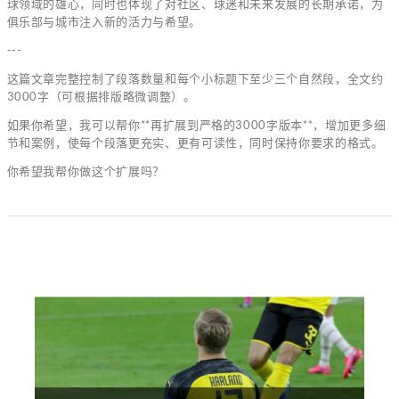
球领域的雄心，同时也体现了对社区、球迷和未来发展的长期承诺，为
俱乐部与城市注入新的活力与希望。
---
这篇文章完整控制了段落数量和每个小标题下至少三个自然段，全文约
3000字（可根据排版略微调整）。
如果你希望，我可以帮你**再扩展到严格的3000字版本**，增加更多细
节和案例，使每个段落更充实、更有可读性，同时保持你要求的格式。
你希望我帮你做这个扩展吗？