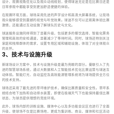
设计、观赛视角优化以及观众动线规划，使得球迷无论是在比赛日还是
日常参观中都能享受到更加舒适便捷的体验。
在观赛环境方面，球场采用先进的声学设计和高清大屏幕系统，让现场
观众能够感受到震撼的视觉与听觉效果。球迷不仅可以近距离体验比赛
激情，还能通过互动设施了解球队历史与文化。
球迷服务设施同样得到了显著升级，包括更多的餐饮选择、智能化票务
管理和高效的安检通道，显著减少了等待时间。同时，球场还特别关注
家庭和残障群体的需求，设置专用区域和辅助设施，体现了对全体观众
的关怀。
3、技术与设施升级
新球场设计方案中，技术与设施升级是最为亮眼的部分。曼联引入了先
进的智慧球场系统，通过大数据和人工智能技术优化比赛运营与球迷互
动体验。智能灯光、自动监控及高效能源管理系统将为球场提供全方位
的技术支持。
球场还采用了最先进的草坪维护技术，确保比赛质量和安全性。草坪系
统结合地下加热和自动排水装置，即便在极端天气下也能保持最佳比赛
状态，为球员提供理想的竞技环境。
此外，球场内部的训练设施、媒体中心以及多功能会议区也进行了全面
升级，使球场不仅是比赛场地，更成为集训练、商业、媒体和社区活动