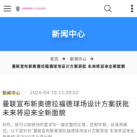
新闻中心
首页
新闻中心
曼联宣布新奥德拉福德球场设计方案获批 未来将迎来全新面貌
新闻中心
2026-04-18 11:28:02
曼联宣布新奥德拉福德球场设计方案获批
未来将迎来全新面貌
好的，我可以按照你的要求写一篇完整的文章，控制字数、段落和格
式。以下是针对“曼联宣布新奥德拉福德球场设计方案获批 未来将迎来全
新面貌”的3000字文章示例。