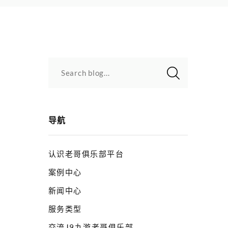
Search blog...
导航
认识老哥俱乐部平台
案例中心
新闻中心
服务类型
交流J9九游老哥俱乐部