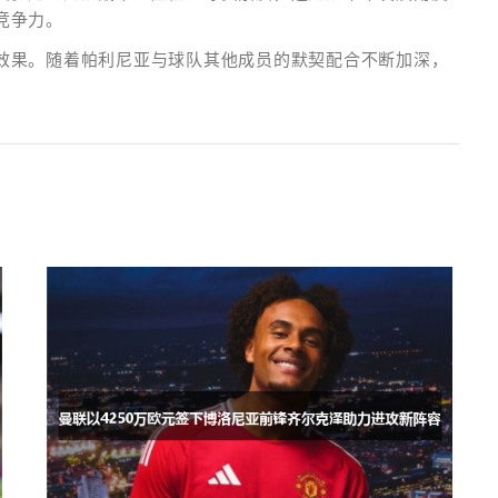
竞争力。
效果。随着帕利尼亚与球队其他成员的默契配合不断加深，