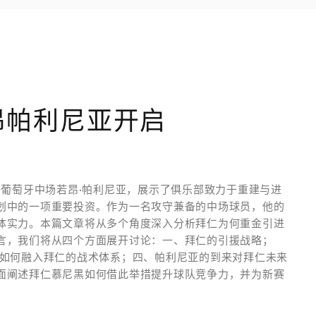
昂帕利尼亚开启
下葡萄牙中场若昂·帕利尼亚，展示了俱乐部致力于重建与进
划中的一项重要投资。作为一名攻守兼备的中场球员，他的
体实力。本篇文章将从多个角度深入分析拜仁为何重金引进
言，我们将从四个方面展开讨论：一、拜仁的引援战略；
亚如何融入拜仁的战术体系；四、帕利尼亚的到来对拜仁未来
面阐述拜仁慕尼黑如何借此举措提升球队竞争力，并为新赛