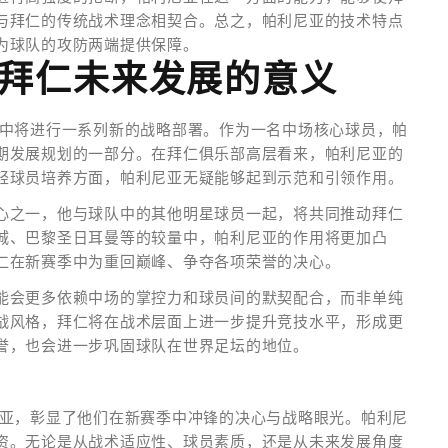
与拜仁的传统战术理念相契合。总之，帕利尼亚的技术特点
为球队的攻防两端提供保障。
对拜仁未来发展的意义
季中将进行一系列新的战略部署。作为一名中场核心球员，帕
期发展规划的一部分。在拜仁俱乐部高层看来，帕利尼亚的
轻球员培养方面，帕利尼亚无疑能够起到示范和引领作用。
心之一，他与球队中的其他明星球员一起，将共同推动拜仁
城、巴黎圣日耳曼等的较量中，帕利尼亚的作用将更加凸
仁在新赛季中为重回巅峰、争夺各项荣誉的决心。
能会更多依赖中场的掌控力和球员间的默契配合，而非单纯
战风格，拜仁将在战术层面上进一步提升竞技水平，形成更
誉，也会进一步巩固球队在世界足坛的地位。
尼亚，彰显了他们在新赛季中冲锋的决心与战略眼光。帕利尼
资。无论是从战术适应性、球员素质，还是从未来发展角度