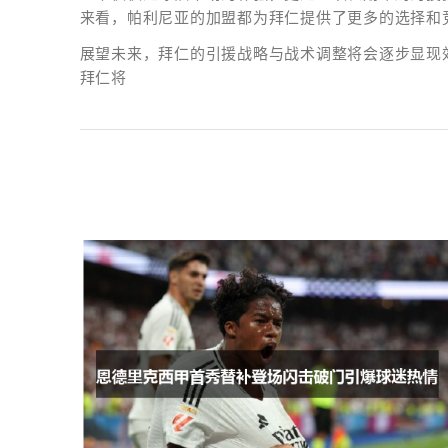
来看，帕利尼亚的加盟都为拜仁提供了更多的选择和
展望未来，拜仁的引援战略与战术调整将会逐步显现
拜仁将