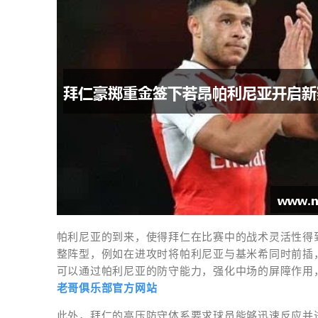
帕利尼亚的到来，使得拜仁在比赛中的战术灵活性得
整阵型，例如在进攻时将帕利尼亚与基米希同时前插
可以通过帕利尼亚的防守能力，强化中场的屏障作用
老哥俱乐部官方网站
此外，拜仁的高压防守体系要求球员能够迅速反应并