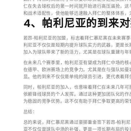
仁在失去球权后的第一时间就开始进行高压逼抢，这
和战术适配性，使他能够迅速融入拜仁的整体体系，
4、帕利尼亚的到来
若昂·帕利尼亚的加盟，标志着拜仁慕尼黑在未来赛
利尼亚不仅仅是短期内提升球队实力的武器，更是长
加入为球队带来了新的活力，尤其是在球队重建与年
在未来几个赛季里，帕利尼亚有望成为拜仁中场的核
在德甲、欧洲赛场上的竞争力。尤其是在与强队如曼
显。他的到来不仅仅是单纯的球员引进，更代表着拜
同时，帕利尼亚的加入，也意味着拜仁在未来几年可
依赖锋线球员的个人发挥。通过这种更加团队化的作
为稳固的竞争优势。这不仅有助于拜仁争取更高的荣
总结：
总的来说，拜仁慕尼黑通过豪掷重金签下若昂·帕利
亚不仅仅是球队中场的补强，更是一项长期布局的投