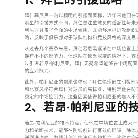
拜仁慕尼黑一向以精明的引援而著称，近年来他们在
明星的引援方式不同，拜仁更注重球员的适配性与未
利尼亚具备了全面的中场素质，既能够承担进攻组织
略，反映了俱乐部对于球队结构和竞技风格的深度思
从过去几个赛季来看，拜仁慕尼黑逐渐在中场位置上
拥有不小的影响力，但球队在缺乏深度的情况下，容
过引进若昂·帕利尼亚，拜仁无疑希望能够在中场配
的应对能力。
此外，帕利尼亚的到来也体现了拜仁俱乐部在引援时
和比赛风格符合拜仁对球员的高标准，特别是他在防
稳定的中场控制力。这些因素使得帕利尼亚的加入不
2、若昂·帕利尼亚的
若昂·帕利尼亚的技术特点，使他在中场位置上成为
力和抢断技术，能够在防线前进行有效的屏障。除此
送到进攻端，为球队创造快速反击的机会。这种攻守