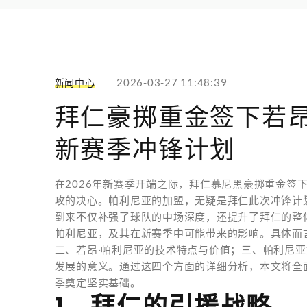
新闻中心
2026-03-27 11:48:39
拜仁豪掷重金签下若
新赛季冲锋计划
在2026年新赛季开端之际，拜仁慕尼黑豪掷重金签
攻的决心。帕利尼亚的加盟，无疑是拜仁此次冲锋计
到来不仅补强了球队的中场深度，还提升了拜仁的整
帕利尼亚，及其在新赛季中可能带来的影响。具体而
二、若昂·帕利尼亚的技术特点与价值；三、帕利尼
发展的意义。通过这四个方面的详细分析，本文将全
季奠定坚实基础。
1、拜仁的引援战略