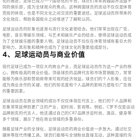
化的推进，足球已成为一个国际化的平台，球员们常常跨越国界加盟不
同的俱乐部，成为全球观众的焦点。这种跨国球员的流动不仅仅是体育
竞技的体现，也是不同文化之间交流的重要途径。足球运动员所带来的
文化效应，帮助各国观众之间增进了了解和认同。
足球运动员的形象也逐渐与流行文化紧密结合。他们常常出现在广告、
电影、音乐等娱乐领域，与艺术和娱乐产业的结合，使得足球运动员成
为了全球娱乐圈的重要人物。足球运动员不仅仅在体育领域有着巨大的
影响力，其形象和精神也成为了全球文化的重要组成部分。
4、足球运动员与商业价值
现代足球已成为一项巨大的商业产业，而足球运动员作为这一产业的核
心，拥有极高的商业价值。顶级球员的品牌代言和市场营销能力，常常
能够为俱乐部和赞助商带来可观的经济效益。球员们的个人形象，往往
成为商业合作的关键，他们的知名度和个人品牌的影响力是吸引广告商
的重要因素。
足球运动员在商业领域的成功不仅仅体现在代言上，他们的个人品牌和
形象常常延伸到更广泛的产业，如时尚、影视等。例如，C罗不仅是运动
品牌耐克的代言人，他还通过自己的CR7品牌涉足时尚、酒店、健身等
多个领域，展示了他在商业领域的多重身份。
随着足球产业的全球化，足球运动员的商业价值进一步放大。通过社交
媒体等现代传播工具，球员们能够与全球粉丝直接互动，这种直接的沟