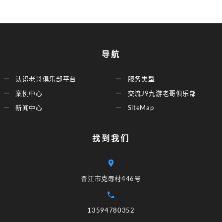
导航
认识老哥俱乐部平台
服务类型
案例中心
交流J9九游老哥俱乐部
新闻中心
SiteMap
找到我们
晋江市克辱村446号
13594780352