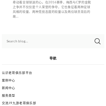
牵动着全球球迷的心。在2016赛季，梅西与C罗的金靴
之争并不仅仅是个人荣誉的争夺，它也象征着两种足球
风格的较量、两种竞技态度的较量以及两位球员背后的
故...
Search blog...
导航
认识老哥俱乐部平台
案例中心
新闻中心
服务类型
交流J9九游老哥俱乐部