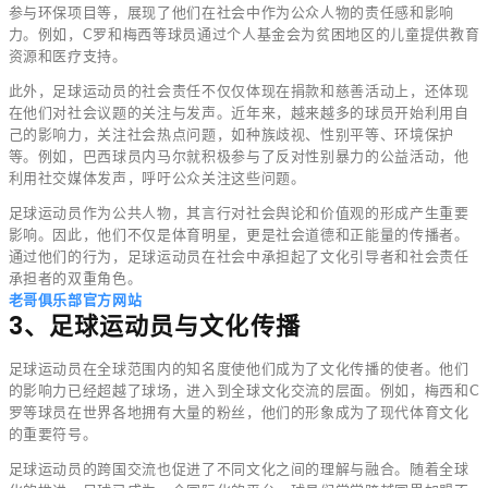
参与环保项目等，展现了他们在社会中作为公众人物的责任感和影响
力。例如，C罗和梅西等球员通过个人基金会为贫困地区的儿童提供教育
资源和医疗支持。
此外，足球运动员的社会责任不仅仅体现在捐款和慈善活动上，还体现
在他们对社会议题的关注与发声。近年来，越来越多的球员开始利用自
己的影响力，关注社会热点问题，如种族歧视、性别平等、环境保护
等。例如，巴西球员内马尔就积极参与了反对性别暴力的公益活动，他
利用社交媒体发声，呼吁公众关注这些问题。
足球运动员作为公共人物，其言行对社会舆论和价值观的形成产生重要
影响。因此，他们不仅是体育明星，更是社会道德和正能量的传播者。
通过他们的行为，足球运动员在社会中承担起了文化引导者和社会责任
承担者的双重角色。
老哥俱乐部官方网站
3、足球运动员与文化传播
足球运动员在全球范围内的知名度使他们成为了文化传播的使者。他们
的影响力已经超越了球场，进入到全球文化交流的层面。例如，梅西和C
罗等球员在世界各地拥有大量的粉丝，他们的形象成为了现代体育文化
的重要符号。
足球运动员的跨国交流也促进了不同文化之间的理解与融合。随着全球