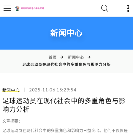
新闻中心
首页
新闻中心
足球运动员在现代社会中的多重角色与影响力分析
新闻中心
2025-11-06 15:29:54
足球运动员在现代社会中的多重角色与影
响力分析
文章摘要：
足球运动员在现代社会中的多重角色和影响力日益突出。他们不仅仅是