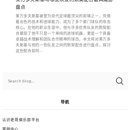
盘点
莱万多夫斯基被誉为现代足球最顶尖的前锋之一，凭借
着出色的技术和进球能力，成为了多个豪门球队的攻击
核心。在他的职业生涯中，他与许多优秀队友的默契配
合展现了他不只是一个单纯的进球机器，更是一个具备
卓越战术理解和团队合作精神的球员。本文将对莱万多
夫斯基与他的一些队友之间的默契配合进行盘点，探讨
这些配合如何...
Search blog...
导航
认识老哥俱乐部平台
案例中心