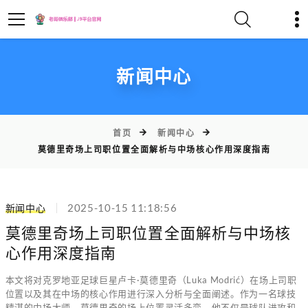
新闻中心
首页
新闻中心
莫德里奇场上司职位置全面解析与中场核心作用深度指南
新闻中心
2025-10-15 11:18:56
莫德里奇场上司职位置全面解析与中场核
心作用深度指南
本文将对克罗地亚足球巨星卢卡·莫德里奇（Luka Modrić）在场上司职
位置以及其在中场的核心作用进行深入分析与全面阐述。作为一名球技
精湛的中场大师，莫德里奇的场上位置灵活多变，他不仅是球队进攻和