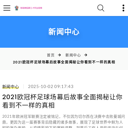
新闻中心
首页
新闻中心
2021欧冠杯足球场幕后故事全面揭秘让你看到不一样的真相
新闻中心
2025-10-02 09:17:43
2021欧冠杯足球场幕后故事全面揭秘让你
看到不一样的真相
2021年欧洲冠军联赛注定被铭记，不仅因为切尔西在决赛中击败曼城问
鼎，更因为这一届赛事背后隐藏的诸多故事，展现了足球世界中鲜为人
知的复杂面貌。从疫情影响下的赛程调整，到幕后工作人员的坚守与付