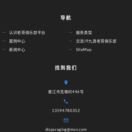
导航
认识老哥俱乐部平台
服务类型
案例中心
交流J9九游老哥俱乐部
新闻中心
SiteMap
找到我们
晋江市克辱村446号
13594780352
disparaging@msn.com