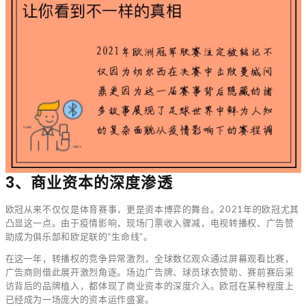
3、商业资本的深度渗透
欧冠从来不仅仅是体育赛事，更是资本博弈的舞台。2021年的欧冠尤其
凸显这一点。由于疫情影响，现场门票收入骤减，电视转播权、广告赞
助成为俱乐部和欧足联的“生命线”。
在这一年，转播权的竞争异常激烈，全球数亿观众通过屏幕观看比赛，
广告商则借此展开激烈角逐。场边广告牌、球员球衣赞助、赛前赛后采
访背后的品牌植入，都体现了商业资本的深度介入。欧冠在某种程度上
已经成为一场庞大的资本运作盛宴。