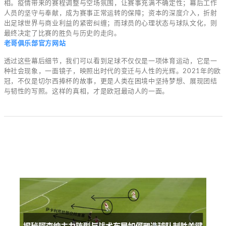
相。疫情带来的赛程调整与空场氛围，让赛事充满不确定性；幕后工作
人员的坚守与奉献，成为赛事正常运转的保障；资本的深度介入，折射
出足球世界与商业利益的紧密纠缠；而球员的心理状态与球队文化，则
最终决定了比赛的胜负与历史的走向。
老哥俱乐部官方网站
透过这些幕后细节，我们可以看到足球不仅仅是一项体育运动，它是一
种社会现象，一面镜子，映照出时代的变迁与人性的光辉。2021年的欧
冠，不仅是切尔西捧杯的故事，更是人类在困境中坚持梦想、展现团结
与韧性的写照。这样的真相，才是欧冠最动人的一面。